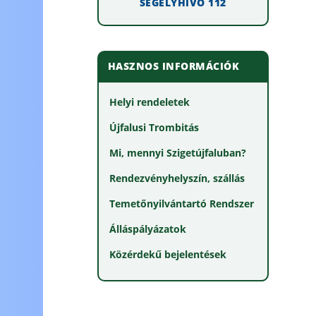
SEGÉLYHÍVÓ 112
HASZNOS INFORMÁCIÓK
Helyi rendeletek
Újfalusi Trombitás
Mi, mennyi Szigetújfaluban?
Rendezvényhelyszín, szállás
Temetőnyilvántartó Rendszer
Álláspályázatok
Közérdekű bejelentések