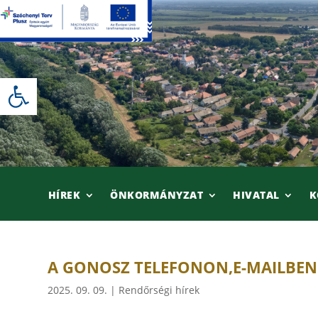
Skip
to
content
Eszköztár megnyitása
HÍREK
ÖNKORMÁNYZAT
HIVATAL
K
A GONOSZ TELEFONON,E-MAILBEN 
2025. 09. 09.
|
Rendőrségi hírek