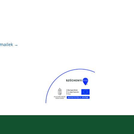
-mailek
→