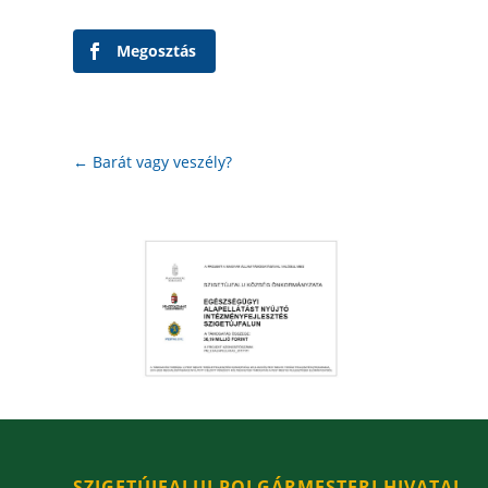
Megosztás
←
Barát vagy veszély?
SZIGETÚJFALUI POLGÁRMESTERI HIVATAL