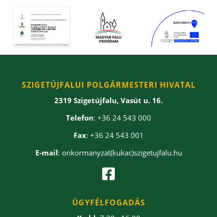
SZIGETÚJFALUI POLGÁRMESTERI HIVATAL
2319 Szigetújfalu, Vasút u. 16.
Telefon
: +36 24 543 000
Fax
: +36 24 543 001
E-mail
: onkormanyzat(kukac)szigetujfalu.hu

ÜGYFÉLFOGADÁS