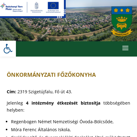
Skip
to
content
Eszköztár megnyitása
a
ÖNKORMÁNYZATI FŐZŐKONYHA
Cím:
2319 Szigetújfalu, Fő út 43.
Jelenleg
4 intézmény étkezését biztosítja
többségében
helyben:
Regenbogen Német Nemzetiségi Óvoda-Bölcsőde,
Móra Ferenc Általános Iskola,