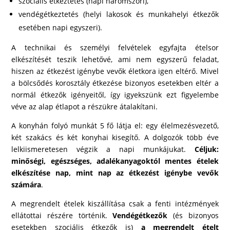
szociális étkeztetés (napi háromszori),
vendégétkeztetés (helyi lakosok és munkahelyi étkezők
esetében napi egyszeri).
A technikai és személyi felvételek egyfajta ételsor
elkészítését teszik lehetővé, ami nem egyszerű feladat,
hiszen az étkezést igénybe vevők életkora igen eltérő. Mivel
a bölcsődés korosztály étkezése bizonyos esetekben eltér a
normál étkezők igényeitől, így igyekszünk ezt figyelembe
véve az alap étlapot a részükre átalakítani.
A konyhán folyó munkát 5 fő látja el: egy élelmezésvezető,
két szakács és két konyhai kisegítő. A dolgozók több éve
lelkiismeretesen végzik a napi munkájukat.
Céljuk:
minőségi, egészséges, adalékanyagoktól mentes ételek
elkészítése nap, mint nap az étkezést igénybe vevők
számára
.
A megrendelt ételek kiszállítása csak a fenti intézmények
ellátottai részére történik.
Vendégétkezők
(és bizonyos
esetekben szociális étkezők is)
a megrendelt ételt