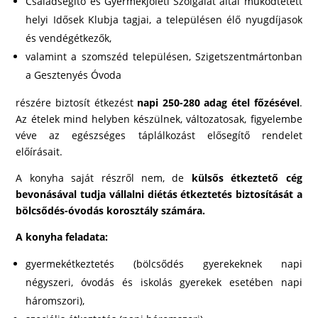
Családsegítő és Gyermekjóléti Szolgálat által működtetett
helyi Idősek Klubja tagjai, a településen élő nyugdíjasok
és vendégétkezők,
valamint a szomszéd településen, Szigetszentmártonban
a Gesztenyés Óvoda
részére biztosít étkezést
napi 250-280 adag étel főzésével
.
Az ételek mind helyben készülnek, változatosak, figyelembe
véve az egészséges táplálkozást elősegítő rendelet
előírásait.
A konyha saját részről nem, de
külsős étkeztető cég
bevonásával tudja vállalni diétás étkeztetés biztosítását a
bölcsődés-óvodás korosztály számára.
A konyha feladata:
gyermekétkeztetés (bölcsődés gyerekeknek napi
négyszeri, óvodás és iskolás gyerekek esetében napi
háromszori),