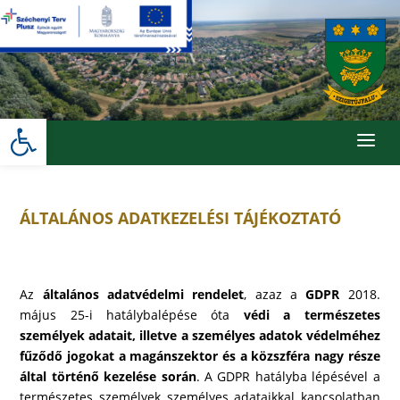
Skip
to
content
Eszköztár megnyitása
a
ÁLTALÁNOS ADATKEZELÉSI TÁJÉKOZTATÓ
Az
általános adatvédelmi rendelet
, azaz a
GDPR
2018.
május 25-i hatálybalépése óta
védi a természetes
személyek adatait, illetve a személyes adatok védelméhez
fűződő jogokat a magánszektor és a közszféra nagy része
által történő kezelése során
. A GDPR hatályba lépésével a
természetes személyek személyes adataikkal kapcsolatban