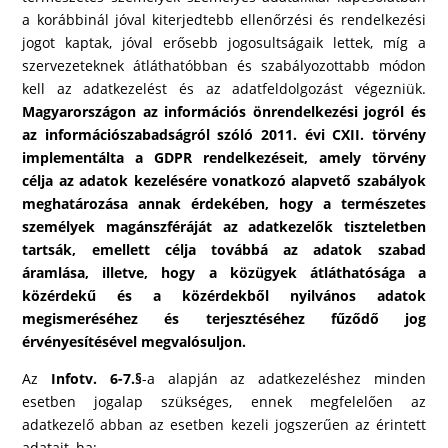
a korábbinál jóval kiterjedtebb ellenőrzési és rendelkezési
jogot kaptak, jóval erősebb jogosultságaik lettek, míg a
szervezeteknek átláthatóbban és szabályozottabb módon
kell az adatkezelést és az adatfeldolgozást végezniük.
Magyarországon az információs önrendelkezési jogról és
az információszabadságról szóló 2011. évi CXII. törvény
implementálta a GDPR rendelkezéseit, amely törvény
célja az adatok kezelésére vonatkozó alapvető szabályok
meghatározása annak érdekében, hogy a természetes
személyek magánszféráját az adatkezelők tiszteletben
tartsák, emellett célja továbbá az adatok szabad
áramlása, illetve, hogy a közügyek átláthatósága a
közérdekű és a közérdekből nyilvános adatok
megismeréséhez és terjesztéséhez fűződő jog
érvényesítésével megvalósuljon.
Az
Infotv. 6-7.§
-a alapján az adatkezeléshez minden
esetben jogalap szükséges, ennek megfelelően az
adatkezelő abban az esetben kezeli jogszerűen az érintett
adatait, ha: