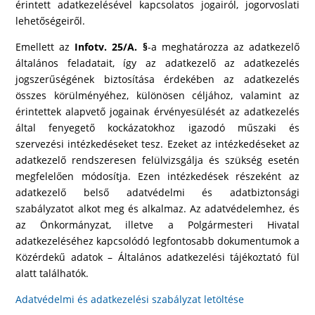
érintett adatkezelésével kapcsolatos jogairól, jogorvoslati
lehetőségeiről.
Emellett az
Infotv. 25/A. §
-a meghatározza az adatkezelő
általános feladatait, így az adatkezelő az adatkezelés
jogszerűségének biztosítása érdekében az adatkezelés
összes körülményéhez, különösen céljához, valamint az
érintettek alapvető jogainak érvényesülését az adatkezelés
által fenyegető kockázatokhoz igazodó műszaki és
szervezési intézkedéseket tesz. Ezeket az intézkedéseket az
adatkezelő rendszeresen felülvizsgálja és szükség esetén
megfelelően módosítja. Ezen intézkedések részeként az
adatkezelő belső adatvédelmi és adatbiztonsági
szabályzatot alkot meg és alkalmaz. Az adatvédelemhez, és
az Önkormányzat, illetve a Polgármesteri Hivatal
adatkezeléséhez kapcsolódó legfontosabb dokumentumok a
Közérdekű adatok – Általános adatkezelési tájékoztató fül
alatt találhatók.
Adatvédelmi és adatkezelési szabályzat letöltése