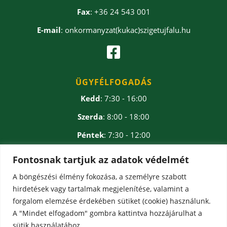
Fax
: +36 24 543 001
E-mail
: onkormanyzat(kukac)szigetujfalu.hu

ÜGYFÉLFOGADÁS
Kedd
: 7:30 - 16:00
Szerda
: 8:00 - 18:00
Péntek
: 7:30 - 12:00
Ebédidő
: 12:00 - 12:30
Fontosnak tartjuk az adatok védelmét
A böngészési élmény fokozása, a személyre szabott
hirdetések vagy tartalmak megjelenítése, valamint a
forgalom elemzése érdekében sütiket (cookie) használunk.
A "Mindet elfogadom" gombra kattintva hozzájárulhat a
sütik használatához.