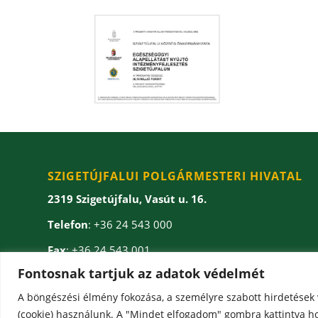
SZIGETÚJFALUI POLGÁRMESTERI HIVATAL
2319 Szigetújfalu, Vasút u. 16.
Telefon
: +36 24 543 000
Fax
: +36 24 543 001
Fontosnak tartjuk az adatok védelmét
E-mail
: onkormanyzat(kukac)szigetujfalu.hu
A böngészési élmény fokozása, a személyre szabott hirdetések

(cookie) használunk. A "Mindet elfogadom" gombra kattintva ho