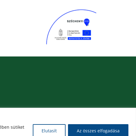
ében sütiket
Elutasít
Az összes elfogadása