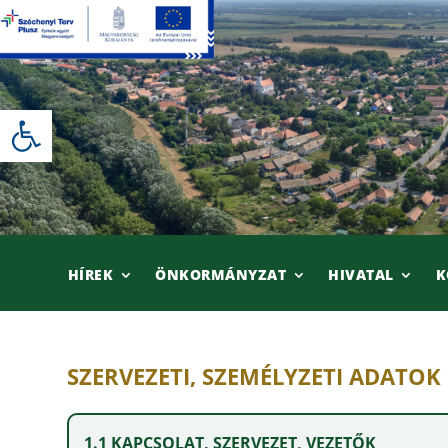
Skip
to
content
Eszköztár megnyitása
HÍREK
ÖNKORMÁNYZAT
HIVATAL
K
SZERVEZETI, SZEMÉLYZETI ADATOK
1.1 KAPCSOLAT, SZERVEZET, VEZETŐK