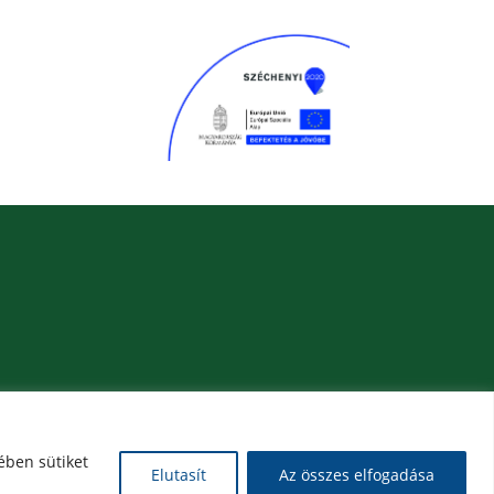
ében sütiket
Elutasít
Az összes elfogadása