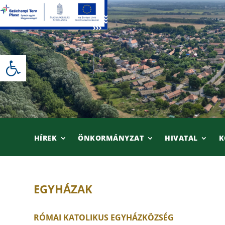
Skip
to
content
Eszköztár megnyitása
HÍREK
ÖNKORMÁNYZAT
HIVATAL
K
EGYHÁZAK
RÓMAI KATOLIKUS EGYHÁZKÖZSÉG