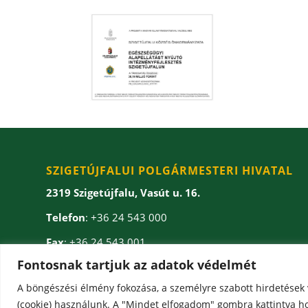
SZIGETÚJFALUI POLGÁRMESTERI HIVATAL
2319 Szigetújfalu, Vasút u. 16.
Telefon
: +36 24 543 000
Fax
: +36 24 543 001
Fontosnak tartjuk az adatok védelmét
E-mail
: onkormanyzat(kukac)szigetujfalu.hu
A böngészési élmény fokozása, a személyre szabott hirdetések

(cookie) használunk. A "Mindet elfogadom" gombra kattintva ho