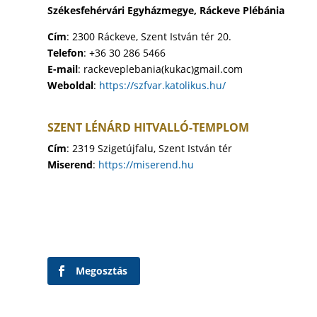
Székesfehérvári Egyházmegye, Ráckeve Plébánia
Cím
: 2300 Ráckeve, Szent István tér 20.
Telefon
: +36 30 286 5466
E-mail
: rackeveplebania(kukac)gmail.com
Weboldal
:
https://szfvar.katolikus.hu/
SZENT LÉNÁRD HITVALLÓ-TEMPLOM
Cím
: 2319 Szigetújfalu, Szent István tér
Miserend
:
https://miserend.hu
Megosztás