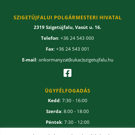
SZIGETÚJFALUI POLGÁRMESTERI HIVATAL
2319 Szigetújfalu, Vasút u. 16.
Telefon
: +36 24 543 000
Fax
: +36 24 543 001
E-mail
: onkormanyzat(kukac)szigetujfalu.hu

ÜGYFÉLFOGADÁS
Kedd
: 7:30 - 16:00
Szerda
: 8:00 - 18:00
Péntek
: 7:30 - 12:00
Ebédidő
: 12:00 - 12:30