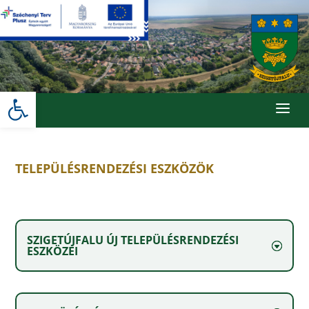
Skip
to
content
Eszköztár megnyitása
a
TELEPÜLÉSRENDEZÉSI ESZKÖZÖK
SZIGETÚJFALU ÚJ TELEPÜLÉSRENDEZÉSI
ESZKÖZEI