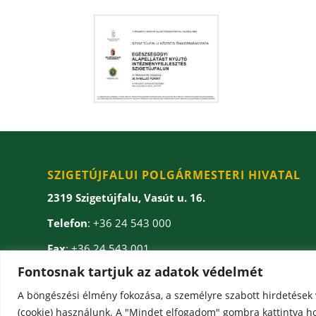
SZIGETÚJFALUI POLGÁRMESTERI HIVATAL
2319 Szigetújfalu, Vasút u. 16.
Telefon
: +36 24 543 000
Fax
: +36 24 543 001
Fontosnak tartjuk az adatok védelmét
E-mail
: onkormanyzat(kukac)szigetujfalu.hu
A böngészési élmény fokozása, a személyre szabott hirdetések

(cookie) használunk. A "Mindet elfogadom" gombra kattintva ho