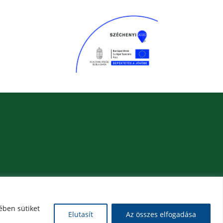
ében sütiket
Elutasít
Az összes elfogadása