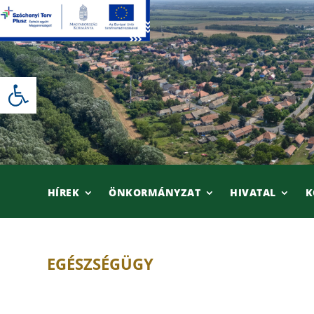
Skip
to
content
Eszköztár megnyitása
HÍREK
ÖNKORMÁNYZAT
HIVATAL
K
EGÉSZSÉGÜGY