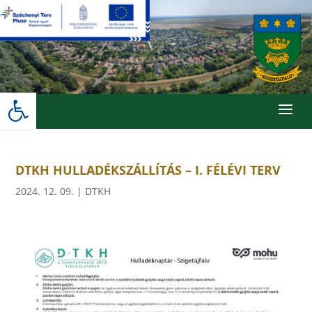
Skip
to
content
Eszköztár megnyitása
a
DTKH HULLADÉKSZÁLLÍTÁS – I. FÉLÉVI TERV
2024. 12. 09.
|
DTKH