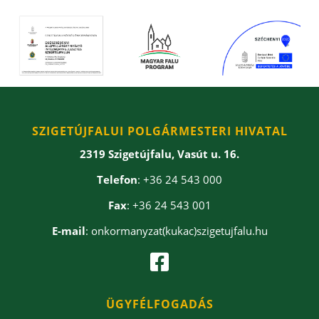
SZIGETÚJFALUI POLGÁRMESTERI HIVATAL
2319 Szigetújfalu, Vasút u. 16.
Telefon
: +36 24 543 000
Fax
: +36 24 543 001
E-mail
: onkormanyzat(kukac)szigetujfalu.hu

ÜGYFÉLFOGADÁS