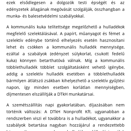
ezek elsődlegesen a dolgozók testi épségét és az
edényzetek állagának megóvását szolgálják, összhangban a
munka- és balesetvédelmi szabályokkal.
A kommunális kuka telítettsége megelőzhető a hulladékok
megfelelő szelektálásával. A papírt, műanyagot és fémet a
szelektív edénybe történő elhelyezés esetén hasznosítani
lehet és csökken a kommunális hulladék mennyisége,
ezáltal a szabályok (edényzet súlykorlat, csukott fedelű
kuka) könnyen betarthatóvá válnak. Míg a kommunális
többlethulladék többlet szolgáltatásként vehető igénybe,
addig a szelektív hulladék esetében a többlethulladék
bármilyen átlátszó zsákban kihelyezhető a szelektív gyűjtési
napon, így minden esetben korlátlan mennyiségben,
díjmentesen elszállítják a DTkH munkatársai.
A szemétszállítás napi gyakorlatában, díjazásában nem
történik változás: A DTkH Nonprofit Kft. ugyanabban a
rendszerben viszi el továbbra is a hulladékot, ugyanakkor a
szabályok betartása nagyban hozzájárul a rendezettebb