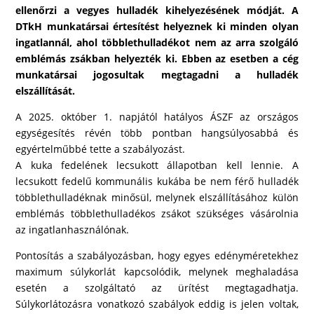
ellenőrzi a vegyes hulladék kihelyezésének módját. A
DTkH munkatársai értesítést helyeznek ki minden olyan
ingatlannál, ahol többlethulladékot nem az arra szolgáló
emblémás zsákban helyezték ki. Ebben az esetben a cég
munkatársai jogosultak megtagadni a hulladék
elszállítását.
A 2025. október 1. napjától hatályos ÁSZF az országos
egységesítés révén több pontban hangsúlyosabbá és
egyértelműbbé tette a szabályozást.
A kuka fedelének lecsukott állapotban kell lennie. A
lecsukott fedelű kommunális kukába be nem férő hulladék
többlethulladéknak minősül, melynek elszállításához külön
emblémás többlethulladékos zsákot szükséges vásárolnia
az ingatlanhasználónak.
Pontosítás a szabályozásban, hogy egyes edényméretekhez
maximum súlykorlát kapcsolódik, melynek meghaladása
esetén a szolgáltató az ürítést megtagadhatja.
Súlykorlátozásra vonatkozó szabályok eddig is jelen voltak,