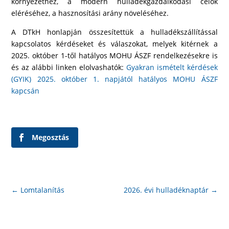
környezethez, a modern hulladékgazdálkodási célok
eléréséhez, a hasznosítási arány növeléséhez.
A DTkH honlapján összesítettük a hulladékszállítással
kapcsolatos kérdéseket és válaszokat, melyek kitérnek a
2025. október 1-től hatályos MOHU ÁSZF rendelkezésekre is
és az alábbi linken elolvashatók:
Gyakran ismételt kérdések
(GYIK) 2025. október 1. napjától hatályos MOHU ÁSZF
kapcsán
Megosztás
←
Lomtalanítás
2026. évi hulladéknaptár
→