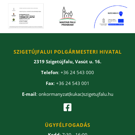
SZIGETÚJFALUI POLGÁRMESTERI HIVATAL
2319 Szigetújfalu, Vasút u. 16.
Telefon
: +36 24 543 000
Fax
: +36 24 543 001
E-mail
: onkormanyzat(kukac)szigetujfalu.hu

ÜGYFÉLFOGADÁS
Kedd
: 7:30 - 16:00