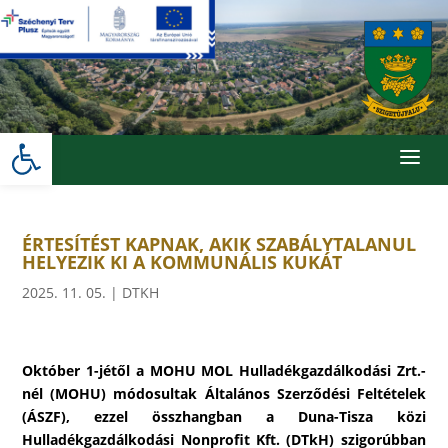
Skip
to
content
Eszköztár megnyitása
a
ÉRTESÍTÉST KAPNAK, AKIK SZABÁLYTALANUL
HELYEZIK KI A KOMMUNÁLIS KUKÁT
2025. 11. 05.
|
DTKH
Október 1-jétől a MOHU MOL Hulladékgazdálkodási Zrt.-
nél (MOHU) módosultak Általános Szerződési Feltételek
(ÁSZF), ezzel összhangban a Duna-Tisza közi
Hulladékgazdálkodási Nonprofit Kft. (DTkH) szigorúbban