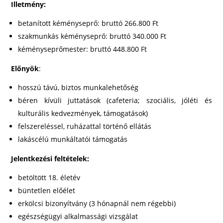
Illetmény:
betanított kéményseprő: bruttó 266.800 Ft
szakmunkás kéményseprő: bruttó 340.000 Ft
kéményseprőmester: bruttó 448.800 Ft
Előnyök
:
hosszú távú, biztos munkalehetőség
béren kívüli juttatások (cafeteria; szociális, jóléti és
kulturális kedvezmények, támogatások)
felszereléssel, ruházattal történő ellátás
lakáscélú munkáltatói támogatás
Jelentkezési feltételek:
betöltött 18. életév
büntetlen előélet
erkölcsi bizonyítvány (3 hónapnál nem régebbi)
egészségügyi alkalmassági vizsgálat