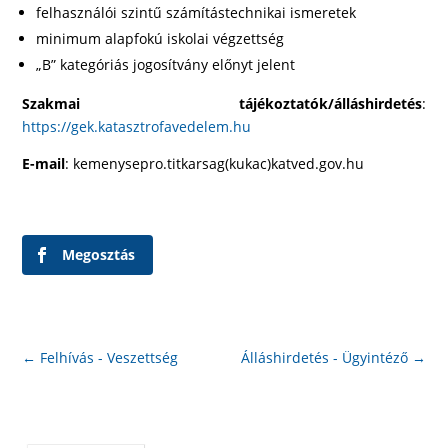
felhasználói szintű számítástechnikai ismeretek
minimum alapfokú iskolai végzettség
„B” kategóriás jogosítvány előnyt jelent
Szakmai tájékoztatók/álláshirdetés
:
https://gek.katasztrofavedelem.hu
E-mail
: kemenysepro.titkarsag(kukac)katved.gov.hu
Megosztás
←
Felhívás - Veszettség
Álláshirdetés - Ügyintéző
→