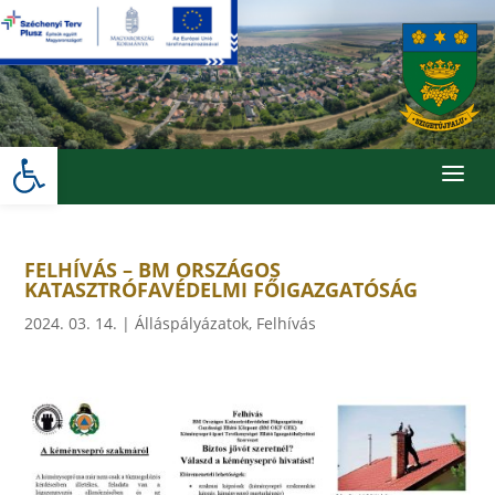
Skip
to
content
Eszköztár megnyitása
a
FELHÍVÁS – BM ORSZÁGOS
KATASZTRÓFAVÉDELMI FŐIGAZGATÓSÁG
2024. 03. 14.
|
Álláspályázatok
,
Felhívás