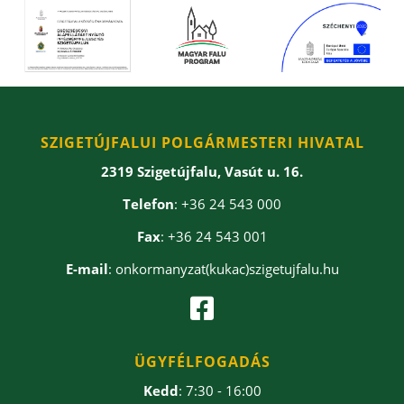
SZIGETÚJFALUI POLGÁRMESTERI HIVATAL
2319 Szigetújfalu, Vasút u. 16.
Telefon
: +36 24 543 000
Fax
: +36 24 543 001
E-mail
: onkormanyzat(kukac)szigetujfalu.hu

ÜGYFÉLFOGADÁS
Kedd
: 7:30 - 16:00