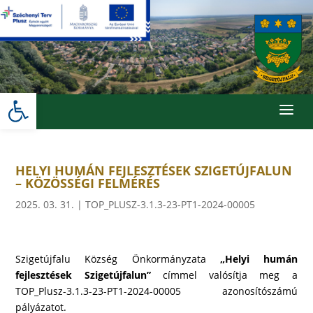
Skip
to
content
Eszköztár megnyitása
a
HELYI HUMÁN FEJLESZTÉSEK SZIGETÚJFALUN
– KÖZÖSSÉGI FELMÉRÉS
2025. 03. 31.
|
TOP_PLUSZ-3.1.3-23-PT1-2024-00005
Szigetújfalu Község Önkormányzata
„Helyi humán
fejlesztések Szigetújfalun”
címmel valósítja meg a
TOP_Plusz-3.1.3-23-PT1-2024-00005 azonosítószámú
pályázatot.