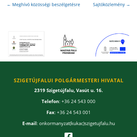
←
Meghívó közösségi beszélgetésre
Sajtóközlemény
→
SZIGETÚJFALUI POLGÁRMESTERI HIVATAL
2319 Szigetújfalu, Vasút u. 16.
Telefon
: +36 24 543 000
Fax
: +36 24 543 001
E-mail
: onkormanyzat(kukac)szigetujfalu.hu
