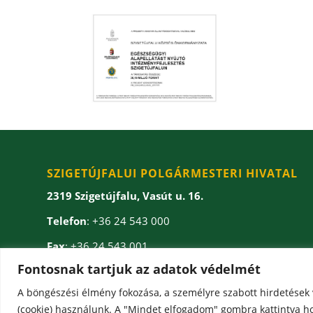
SZIGETÚJFALUI POLGÁRMESTERI HIVATAL
2319 Szigetújfalu, Vasút u. 16.
Telefon
: +36 24 543 000
Fax
: +36 24 543 001
Fontosnak tartjuk az adatok védelmét
E-mail
: onkormanyzat(kukac)szigetujfalu.hu
A böngészési élmény fokozása, a személyre szabott hirdetések

(cookie) használunk. A "Mindet elfogadom" gombra kattintva ho