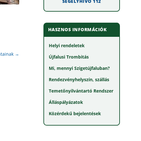
SEGÉLYHÍVÓ 112
HASZNOS INFORMÁCIÓK
Helyi rendeletek
atainak
→
Újfalusi Trombitás
Mi, mennyi Szigetújfaluban?
Rendezvényhelyszín, szállás
Temetőnyilvántartó Rendszer
Álláspályázatok
Közérdekű bejelentések