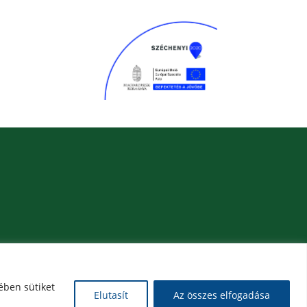
ében sütiket
Elutasít
Az összes elfogadása