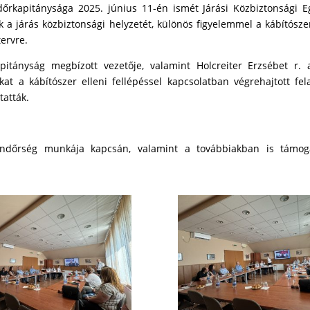
őrkapitánysága 2025. június 11-én ismét Járási Közbiztonsági E
 a járás közbiztonsági helyzetét, különös figyelemmel a kábítósz
ervre.
tányság megbízott vezetője, valamint Holcreiter Erzsébet r. 
kat a kábítószer elleni fellépéssel kapcsolatban végrehajtott fela
atták.
endőrség munkája kapcsán, valamint a továbbiakban is támoga