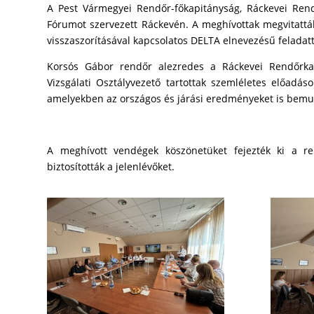
A Pest Vármegyei Rendőr-főkapitányság, Ráckevei Rend
Fórumot szervezett Ráckevén. A meghívottak megvitatták
visszaszorításával kapcsolatos DELTA elnevezésű feladatt
Korsós Gábor rendőr alezredes a Ráckevei Rendőrkapi
Vizsgálati Osztályvezető tartottak szemléletes előadáso
amelyekben az országos és járási eredményeket is bemut
A meghívott vendégek köszönetüket fejezték ki a r
biztosították a jelenlévőket.