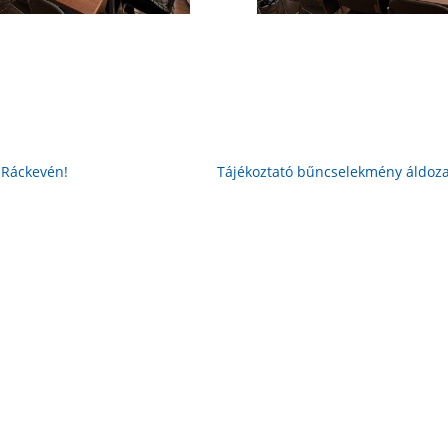
 Ráckevén!
Tájékoztató bűncselekmény áldoz