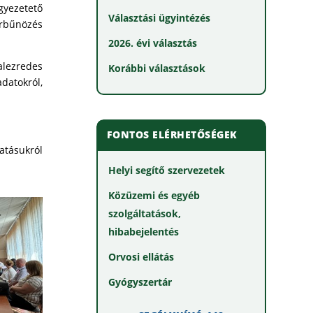
gyezetető
Választási ügyintézés
erbűnözés
2026. évi választás
alezredes
Korábbi választások
datokról,
FONTOS ELÉRHETŐSÉGEK
tásukról
Helyi segítő szervezetek
Közüzemi és egyéb
szolgáltatások,
hibabejelentés
Orvosi ellátás
Gyógyszertár