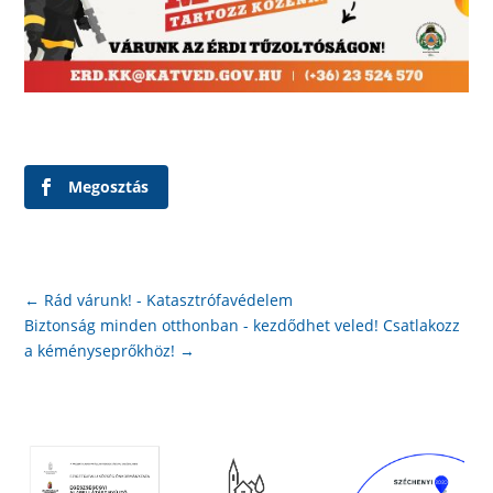
Megosztás
←
Rád várunk! - Katasztrófavédelem
Biztonság minden otthonban - kezdődhet veled! Csatlakozz
a kéményseprőkhöz!
→