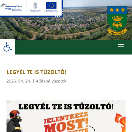
Skip
to
content
Eszköztár megnyitása
a
LEGYÉL TE IS TŰZOLTÓ!
2026. 04. 24.
|
Álláspályázatok