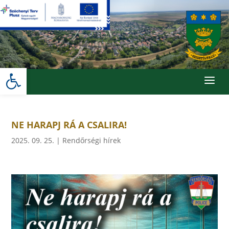
Skip
to
content
Eszköztár megnyitása
a
NE HARAPJ RÁ A CSALIRA!
2025. 09. 25.
|
Rendőrségi hírek