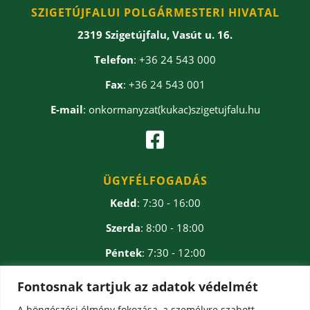
SZIGETÚJFALUI POLGÁRMESTERI HIVATAL
2319 Szigetújfalu, Vasút u. 16.
Telefon
: +36 24 543 000
Fax
: +36 24 543 001
E-mail
: onkormanyzat(kukac)szigetujfalu.hu

ÜGYFÉLFOGADÁS
Kedd
: 7:30 - 16:00
Szerda
: 8:00 - 18:00
Péntek
: 7:30 - 12:00
Ebédidő
: 12:00 - 12:30
Fontosnak tartjuk az adatok védelmét
A böngészési élmény fokozása, a személyre szabott