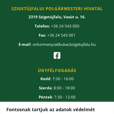
SZIGETÚJFALUI POLGÁRMESTERI HIVATAL
2319 Szigetújfalu, Vasút u. 16.
Telefon
: +36 24 543 000
Fax
: +36 24 543 001
E-mail
: onkormanyzat(kukac)szigetujfalu.hu

ÜGYFÉLFOGADÁS
Kedd
: 7:30 - 16:00
Szerda
: 8:00 - 18:00
Péntek
: 7:30 - 12:00
Ebédidő
: 12:00 - 12:30
Fontosnak tartjuk az adatok védelmét