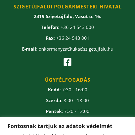
SZIGETÚJFALUI POLGÁRMESTERI HIVATAL
2319 Szigetújfalu, Vasút u. 16.
Telefon
: +36 24 543 000
Fax
: +36 24 543 001
E-mail
: onkormanyzat(kukac)szigetujfalu.hu

ÜGYFÉLFOGADÁS
Kedd
: 7:30 - 16:00
Szerda
: 8:00 - 18:00
Péntek
: 7:30 - 12:00
Ebédidő
: 12:00 - 12:30
Fontosnak tartjuk az adatok védelmét