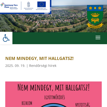
Skip
to
content
Eszköztár megnyitása
a
NEM MINDEGY, MIT HALLGATSZ!
2025. 09. 19.
|
Rendőrségi hírek