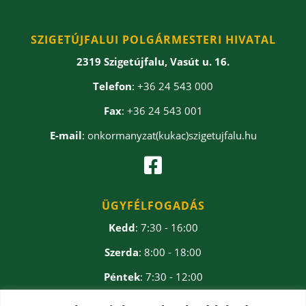
SZIGETÚJFALUI POLGÁRMESTERI HIVATAL
2319 Szigetújfalu, Vasút u. 16.
Telefon
: +36 24 543 000
Fax
: +36 24 543 001
E-mail
: onkormanyzat(kukac)szigetujfalu.hu

ÜGYFÉLFOGADÁS
Kedd
: 7:30 - 16:00
Szerda
: 8:00 - 18:00
Péntek
: 7:30 - 12:00
Ebédidő
: 12:00 - 12:30