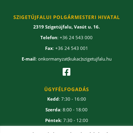
SZIGETÚJFALUI POLGÁRMESTERI HIVATAL
2319 Szigetújfalu, Vasút u. 16.
Telefon
: +36 24 543 000
Fax
: +36 24 543 001
E-mail
: onkormanyzat(kukac)szigetujfalu.hu

ÜGYFÉLFOGADÁS
Kedd
: 7:30 - 16:00
Szerda
: 8:00 - 18:00
Péntek
: 7:30 - 12:00
Ebédidő
: 12:00 - 12:30