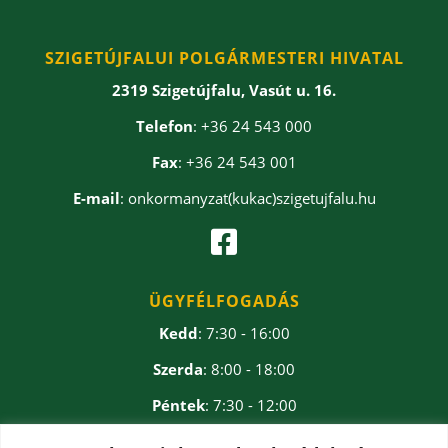
SZIGETÚJFALUI POLGÁRMESTERI HIVATAL
2319 Szigetújfalu, Vasút u. 16.
Telefon
: +36 24 543 000
Fax
: +36 24 543 001
E-mail
: onkormanyzat(kukac)szigetujfalu.hu

ÜGYFÉLFOGADÁS
Kedd
: 7:30 - 16:00
Szerda
: 8:00 - 18:00
Péntek
: 7:30 - 12:00
Ebédidő
: 12:00 - 12:30