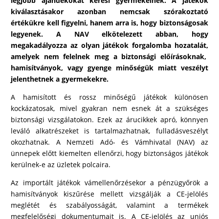
legjobb ajándékokat keresi gyermekeinek. A játékok
kiválasztásakor azonban nemcsak szórakoztató
értékükre kell figyelni, hanem arra is, hogy biztonságosak
legyenek. A NAV elkötelezett abban, hogy
megakadályozza az olyan játékok forgalomba hozatalát,
amelyek nem felelnek meg a biztonsági előírásoknak,
hamisítványok, vagy gyenge minőségük miatt veszélyt
jelenthetnek a gyermekekre.
A hamisított és rossz minőségű játékok különösen
kockázatosak, mivel gyakran nem esnek át a szükséges
biztonsági vizsgálatokon. Ezek az árucikkek apró, könnyen
leváló alkatrészeket is tartalmazhatnak, fulladásveszélyt
okozhatnak. A Nemzeti Adó- és Vámhivatal (NAV) az
ünnepek előtt kiemelten ellenőrzi, hogy biztonságos játékok
kerülnek-e az üzletek polcaira.
Az importált játékok vámellenőrzésekor a pénzügyőrök a
hamisítványok kiszűrése mellett vizsgálják a CE-jelölés
meglétét és szabályosságát, valamint a termékek
megfelelőségi dokumentumait is. A CE-jelölés az uniós