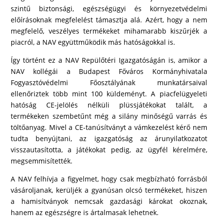
szintű biztonsági, egészségügyi és környezetvédelmi
előírásoknak megfelelést támasztja alá. Azért, hogy a nem
megfelelő, veszélyes termékeket mihamarabb kiszűrjék a
piacról, a NAV együttműködik más hatóságokkal is.
Így történt ez a NAV Repülőtéri Igazgatóságán is, amikor a
NAV kollégái a Budapest Főváros Kormányhivatala
Fogyasztóvédelmi Főosztályának munkatársaival
ellenőriztek több mint 100 küldeményt. A piacfelügyeleti
hatóság CE-jelölés nélküli plüssjátékokat talált, a
termékeken szembetűnt még a silány minőségű varrás és
töltőanyag. Mivel a CE-tanúsítványt a vámkezelést kérő nem
tudta benyújtani, az igazgatóság az árunyilatkozatot
visszautasította, a játékokat pedig, az ügyfél kérelmére,
megsemmisítették.
A NAV felhívja a figyelmet, hogy csak megbízható forrásból
vásároljanak, kerüljék a gyanúsan olcsó termékeket, hiszen
a hamisítványok nemcsak gazdasági károkat okoznak,
hanem az egészségre is ártalmasak lehetnek.