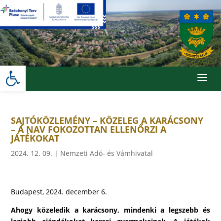
Skip
to
content
Eszköztár megnyitása
a
SAJTÓKÖZLEMÉNY – KÖZELEG A KARÁCSONY
– A NAV FOKOZOTTAN ELLENŐRZI A
JÁTÉKOKAT
2024. 12. 09.
|
Nemzeti Adó- és Vámhivatal
Budapest, 2024. december 6.
Ahogy közeledik a karácsony, mindenki a legszebb és