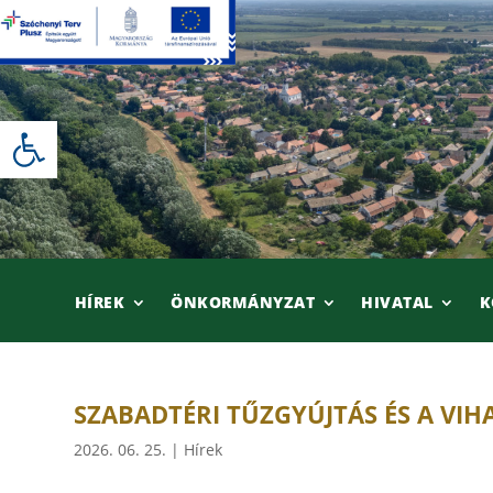
Skip
to
content
Eszköztár megnyitása
HÍREK
ÖNKORMÁNYZAT
HIVATAL
K
SZABADTÉRI TŰZGYÚJTÁS ÉS A VI
2026. 06. 25.
|
Hírek