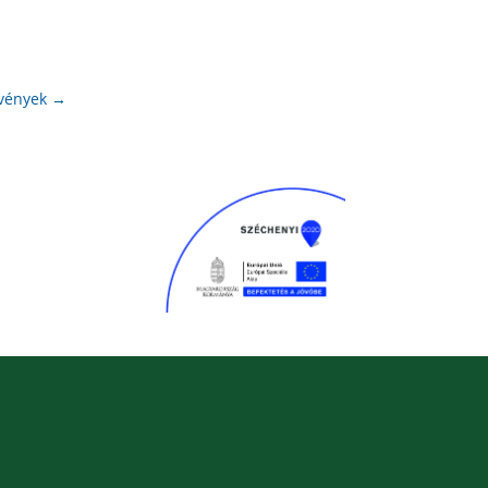
tvények
→