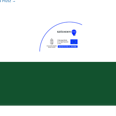
a Plusz
→