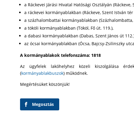
a Ráckevei Járási Hivatal Hatósági Osztályán (Ráckeve, Sz
a ráckevei kormányablakban (Ráckeve, Szent István tér 
a százhalombattai kormányablakban (Százhalombatta, Sz
a tököli kormányablakban (Tököl, Fő út. 119.),
a dabasi kormányablakban (Dabas, Szent János út 112.)
az ócsai kormányablakban (Ócsa, Bajcsy-Zsilinszky utca
A kormányablakok telefonszáma: 1818
Az ügyfelek lakóhelyhez közeli kiszolgálása érd
(
kormányablakbuszok
) működnek.
Megértésüket köszönjük!
Megosztás