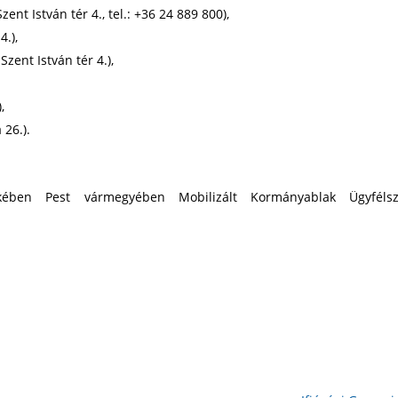
ent István tér 4., tel.: +36 24 889 800),
4.),
ent István tér 4.),
,
 26.).
ekében Pest vármegyében Mobilizált Kormányablak Ügyfélszo