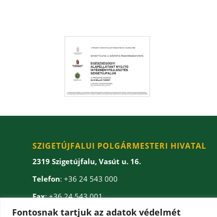
SZIGETÚJFALUI POLGÁRMESTERI HIVATAL
2319 Szigetújfalu, Vasút u. 16.
Telefon
: +36 24 543 000
Fax
: +36 24 543 001
Fontosnak tartjuk az adatok védelmét
E-mail
: onkormanyzat(kukac)szigetujfalu.hu