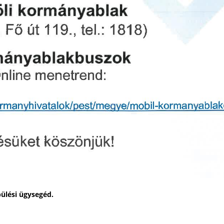
pülési ügysegéd.