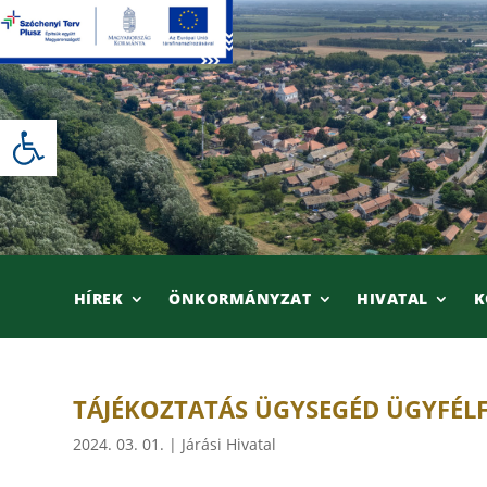
Skip
to
content
Eszköztár megnyitása
HÍREK
ÖNKORMÁNYZAT
HIVATAL
K
TÁJÉKOZTATÁS ÜGYSEGÉD ÜGYFÉ
2024. 03. 01.
|
Járási Hivatal