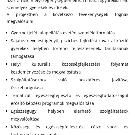
azaz a nők, mélyszegénységben élők, romák, fogyatékkal élő
személyek, gyerekek és idősek.
A projektben a következő tevékenységek fognak
megvalósulni:
Gyermekjóléti alapellátás esetén szemléletformálás
Sajátos nevelési igényű, pszichés fejlődési zavarral küzdő
gyerekek helyben történő fejlesztésének, tanításának
támogatása
Helyi kulturális közösségfejlesztési folyamat
kezdeményezése és megvalósítása
Szolgáltatásokhoz való hozzáférés javítása,
összehangolása
Tematizált egészségfejlesztő és egészségtudatosságot
erősítő képzési programok megvalósítása
Egészségügyi, helyben elérhető szolgáltatások
megvalósítása
Közösség és egészségfejlesztést célzó sport és
testmozgás programok