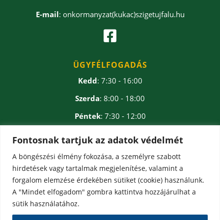
E-mail
: onkormanyzat(kukac)szigetujfalu.hu

ÜGYFÉLFOGADÁS
Kedd
: 7:30 - 16:00
Szerda
: 8:00 - 18:00
Péntek
: 7:30 - 12:00
Ebédidő
: 12:00 - 12:30
Fontosnak tartjuk az adatok védelmét
A böngészési élmény fokozása, a személyre szabott
hirdetések vagy tartalmak megjelenítése, valamint a
forgalom elemzése érdekében sütiket (cookie) használunk.
A "Mindet elfogadom" gombra kattintva hozzájárulhat a
sütik használatához.