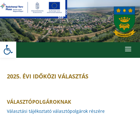
Skip
to
content
Eszköztár megnyitása
a
2025. ÉVI IDŐKÖZI VÁLASZTÁS
VÁLASZTÓPOLGÁROKNAK
Választási tájékoztató választópolgárok részére