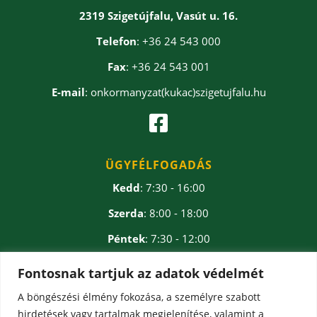
2319 Szigetújfalu, Vasút u. 16.
Telefon
: +36 24 543 000
Fax
: +36 24 543 001
E-mail
: onkormanyzat(kukac)szigetujfalu.hu

ÜGYFÉLFOGADÁS
Kedd
: 7:30 - 16:00
Szerda
: 8:00 - 18:00
Péntek
: 7:30 - 12:00
Ebédidő
: 12:00 - 12:30
Fontosnak tartjuk az adatok védelmét
A böngészési élmény fokozása, a személyre szabott
hirdetések vagy tartalmak megjelenítése, valamint a