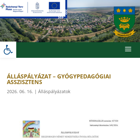
Skip
to
content
Eszköztár megnyitása
a
ÁLLÁSPÁLYÁZAT – GYÓGYPEDAGÓGIAI
ASSZISZTENS
2026. 06. 16.
|
Álláspályázatok