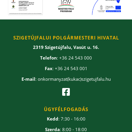
SZIGETÚJFALUI POLGÁRMESTERI HIVATAL
2319 Szigetújfalu, Vasút u. 16.
Telefon
: +36 24 543 000
Fax
: +36 24 543 001
E-mail
: onkormanyzat(kukac)szigetujfalu.hu

ÜGYFÉLFOGADÁS
Kedd
: 7:30 - 16:00
Szerda
: 8:00 - 18:00