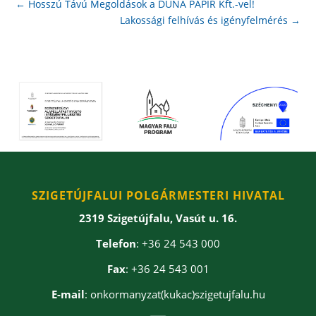
←
Hosszú Távú Megoldások a DUNA PAPÍR Kft.-vel!
Lakossági felhívás és igényfelmérés
→
SZIGETÚJFALUI POLGÁRMESTERI HIVATAL
2319 Szigetújfalu, Vasút u. 16.
Telefon
: +36 24 543 000
Fax
: +36 24 543 001
E-mail
: onkormanyzat(kukac)szigetujfalu.hu