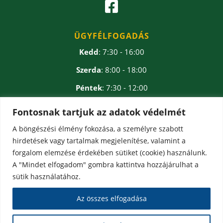

ÜGYFÉLFOGADÁS
Kedd
: 7:30 - 16:00
Szerda
: 8:00 - 18:00
Péntek
: 7:30 - 12:00
Ebédidő
: 12:00 - 12:30
Fontosnak tartjuk az adatok védelmét
A böngészési élmény fokozása, a személyre szabott
hirdetések vagy tartalmak megjelenítése, valamint a
forgalom elemzése érdekében sütiket (cookie) használunk.
A "Mindet elfogadom" gombra kattintva hozzájárulhat a
sütik használatához.
Az összes elfogadása