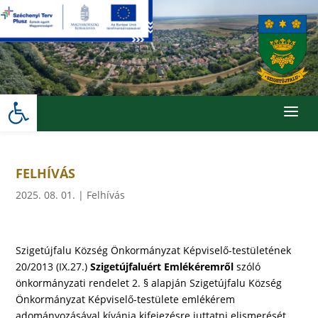
Skip
to
content
Eszköztár megnyitása
a
FELHÍVÁS
2025. 08. 01.
|
Felhívás
Szigetújfalu Község Önkormányzat Képviselő-testületének
20/2013 (IX.27.)
Szigetújfaluért Emlékéremről
szóló
önkormányzati rendelet 2. § alapján Szigetújfalu Község
Önkormányzat Képviselő-testülete emlékérem
adományozásával kívánja kifejezésre juttatni elismerését,