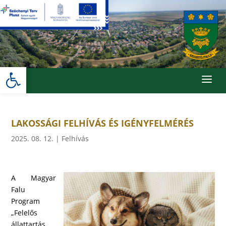
Skip
to
content
Eszköztár megnyitása
a
LAKOSSÁGI FELHÍVÁS ÉS IGÉNYFELMÉRÉS
2025. 08. 12.
|
Felhívás
A Magyar
Falu
Program
„Felelős
állattartás