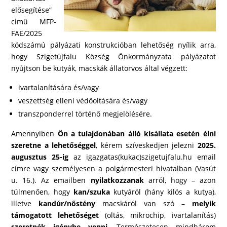
elősegítése”
című MFP-
FAE/2025
kódszámú pályázati konstrukcióban lehetőség nyílik arra,
hogy Szigetújfalu Község Önkormányzata pályázatot
nyújtson be kutyák, macskák állatorvos által végzett:
ivartalanítására és/vagy
veszettség elleni védőoltására és/vagy
transzponderrel történő megjelölésére.
Amennyiben
Ön a tulajdonában álló kisállata esetén élni
szeretne a lehetőséggel
, kérem szíveskedjen jelezni
2025.
augusztus 25-ig
az igazgatas(kukac)szigetujfalu.hu email
címre vagy személyesen a polgármesteri hivatalban (Vasút
u. 16.). Az emailben
nyilatkozzanak
arról, hogy – azon
túlmenően, hogy
kan/szuka
kutyáról (hány kilós a kutya),
illetve
kandúr/nőstény
macskáról van szó –
melyik
támogatott lehetőséget
(oltás, mikrochip, ivartalanítás)
szeretnék igénybe venni
. Természetesen mindhárom