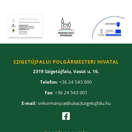
SZIGETÚJFALUI POLGÁRMESTERI HIVATAL
2319 Szigetújfalu, Vasút u. 16.
Telefon
: +36 24 543 000
Fax
: +36 24 543 001
E-mail
: onkormanyzat(kukac)szigetujfalu.hu
