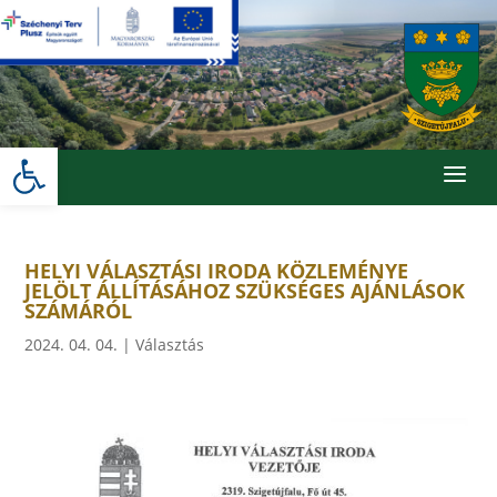
Skip
to
content
Eszköztár megnyitása
a
HELYI VÁLASZTÁSI IRODA KÖZLEMÉNYE
JELÖLT ÁLLÍTÁSÁHOZ SZÜKSÉGES AJÁNLÁSOK
SZÁMÁRÓL
2024. 04. 04.
|
Választás