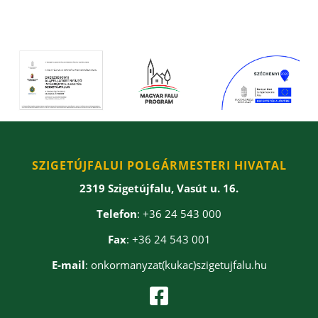
SZIGETÚJFALUI POLGÁRMESTERI HIVATAL
2319 Szigetújfalu, Vasút u. 16.
Telefon
: +36 24 543 000
Fax
: +36 24 543 001
E-mail
: onkormanyzat(kukac)szigetujfalu.hu
