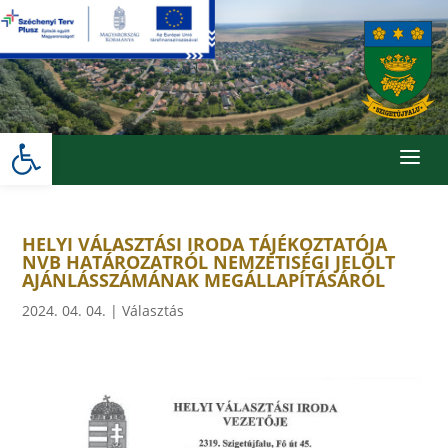
Skip
to
content
Eszköztár megnyitása
a
HELYI VÁLASZTÁSI IRODA TÁJÉKOZTATÓJA
NVB HATÁROZATRÓL NEMZETISÉGI JELÖLT
AJÁNLÁSSZÁMÁNAK MEGÁLLAPÍTÁSÁRÓL
2024. 04. 04.
|
Választás