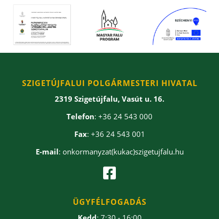
SZIGETÚJFALUI POLGÁRMESTERI HIVATAL
2319 Szigetújfalu, Vasút u. 16.
Telefon
: +36 24 543 000
Fax
: +36 24 543 001
E-mail
: onkormanyzat(kukac)szigetujfalu.hu

ÜGYFÉLFOGADÁS
Kedd
: 7:30 - 16:00