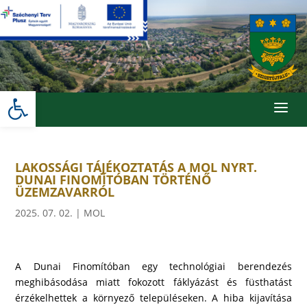
Skip
to
content
Eszköztár megnyitása
a
LAKOSSÁGI TÁJÉKOZTATÁS A MOL NYRT.
DUNAI FINOMÍTÓBAN TÖRTÉNŐ
ÜZEMZAVARRÓL
2025. 07. 02.
|
MOL
A Dunai Finomítóban egy technológiai berendezés
meghibásodása miatt fokozott fáklyázást és füsthatást
érzékelhettek a környező településeken. A hiba kijavítása