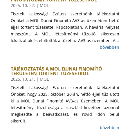
2025. 10. 22.
|
MOL
Tisztelt Lakosság! Ezúton szeretnénk tájékoztatni
Önöket a MOL Dunai Finomító AV3-as üzemében hétfő
éjjel történt tűzesettel kapcsolatban. A havária helyzet
megszűnt. A MOL létesítményi tűzoltói sikeresen
lokalizálták és eloltották a tüzet az AV3-as üzemben. A...
bővebben
TÁJÉKOZTATÁS A MOL DUNAI FINOMÍTÓ
TERÜLETÉN TÖRTÉNT TŰZESETRŐL
2025. 10. 21.
|
MOL
Tisztelt Lakosság! Ezúton szeretnénk tájékoztatni
Önöket, hogy 2025. október 20-án, hétfő éjjel tűz ütött
ki a MOL Dunai Finomító AV3-as üzemében. A MOL
létesítményi tűzoltósága a riasztást követően azonnal
megkezdte a beavatkozást, és rövid időn belül
sikerült...
bővebben