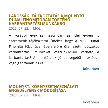
LAKOSSÁGI TÁJÉKOZTATÁS A MOL NYRT.
DUNAI FINOMÍTÓBAN TÖRTÉNŐ
KARBANTARTÁSI MUNKÁKRÓL
2025. 07. 22.
|
MOL
A korábbi évekhez hasonlóan az idei évben is
szeretnénk tájékoztatni Önöket, hogy a MOL Dunai
Finomító több üzemében előre ütemezett, időszakos
karbantartási munkákat végzünk.Mikor várható a
karbantartás? A munkálatok július végétől – október
végéig tartanak, és ez...
bővebben
MOL NYRT. KÖRNYEZETHASZNÁLATI
ENGEDÉLYÉNEK MÓDOSÍTÁSA
2025. 07. 07.
|
MOL
bővebben