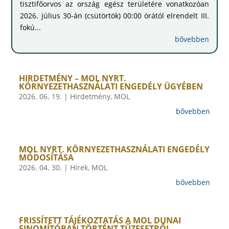
tisztifőorvos az ország egész területére vonatkozóan
2026. július 30-án (csütörtök) 00:00 órától elrendelt III.
fokú...
bővebben
HIRDETMÉNY – MOL NYRT.
KÖRNYEZETHASZNÁLATI ENGEDÉLY ÜGYÉBEN
2026. 06. 19.
|
Hirdetmény
,
MOL
bővebben
MOL NYRT. KÖRNYEZETHASZNÁLATI ENGEDÉLY
MÓDOSÍTÁSA
2026. 04. 30.
|
Hírek
,
MOL
bővebben
FRISSÍTETT TÁJÉKOZTATÁS A MOL DUNAI
FINOMÍTÓBAN TÖRTÉNT TŰZESETRŐL