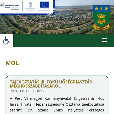
Skip
to
content
Eszköztár megnyitása
a
MOL
TÁJÉKOZTATÁS III. FOKÚ HŐSÉGRIASZTÁS
MEGHOSSZABBÍTÁSÁRÓL
2026. 08. 05.
|
Hírek
A Pest Vármegyei Kormányhivatal Szigetszentmiklós
Járási Hivatal Népegészségügyi Osztálya tájékoztatása
szerint, Dr. Szabó Enikő helyettes országos