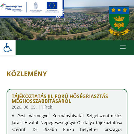
Skip
to
content
Eszköztár megnyitása
a
KÖZLEMÉNY
TÁJÉKOZTATÁS III. FOKÚ HŐSÉGRIASZTÁS
MEGHOSSZABBÍTÁSÁRÓL
2026. 08. 05.
|
Hírek
A Pest Vármegyei Kormányhivatal Szigetszentmiklós
Járási Hivatal Népegészségügyi Osztálya tájékoztatása
szerint, Dr. Szabó Enikő helyettes országos