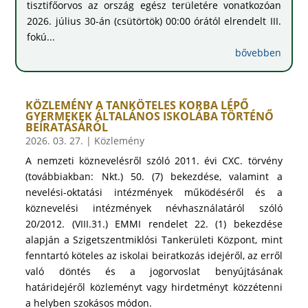
tisztifőorvos az ország egész területére vonatkozóan
2026. július 30-án (csütörtök) 00:00 órától elrendelt III.
fokú...
bővebben
KÖZLEMÉNY A TANKÖTELES KORBA LÉPŐ
GYERMEKEK ÁLTALÁNOS ISKOLÁBA TÖRTÉNŐ
BEÍRATÁSÁRÓL
2026. 03. 27.
|
Közlemény
A nemzeti köznevelésről szóló 2011. évi CXC. törvény
(továbbiakban: Nkt.) 50. (7) bekezdése, valamint a
nevelési-oktatási intézmények működéséről és a
köznevelési intézmények névhasználatáról szóló
20/2012. (VIII.31.) EMMI rendelet 22. (1) bekezdése
alapján a Szigetszentmiklósi Tankerületi Központ, mint
fenntartó köteles az iskolai beiratkozás idejéről, az erről
való döntés és a jogorvoslat benyújtásának
határidejéről közleményt vagy hirdetményt közzétenni
a helyben szokásos módon.