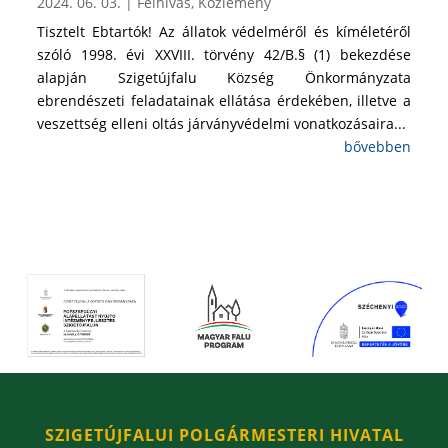
2024. 06. 03.
|
Felhívás
,
Közlemény
Tisztelt Ebtartók! Az állatok védelméről és kíméletéről
szóló 1998. évi XXVIII. törvény 42/B.§ (1) bekezdése
alapján Szigetújfalu Község Önkormányzata
ebrendészeti feladatainak ellátása érdekében, illetve a
veszettség elleni oltás járványvédelmi vonatkozásaira...
bővebben
SZIGETÚJFALUI POLGÁRMESTERI HIVATAL