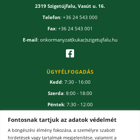
2319 Szigetújfalu, Vasút u. 16.
Telefon
: +36 24 543 000
Fax
: +36 24 543 001
E-mail
: onkormanyzat(kukac)szigetujfalu.hu

ÜGYFÉLFOGADÁS
Kedd
: 7:30 - 16:00
Szerda
: 8:00 - 18:00
Péntek
: 7:30 - 12:00
Ebédidő
: 12:00 - 12:30
Fontosnak tartjuk az adatok védelmét
A böngészési élmény fokozása, a személyre szabott
hirdetések vagy tartalmak megjelenítése, valamint a