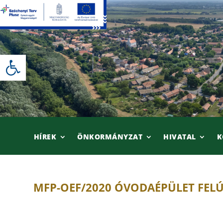
Skip
to
content
Eszköztár megnyitása
HÍREK
ÖNKORMÁNYZAT
HIVATAL
K
MFP-OEF/2020 ÓVODAÉPÜLET FELÚ