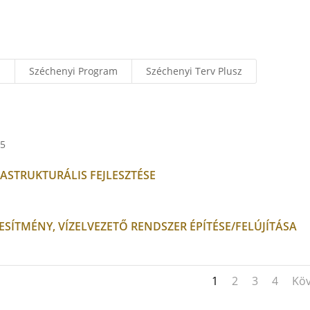
m
Széchenyi Program
Széchenyi Terv Plusz
05
ASTRUKTURÁLIS FEJLESZTÉSE
ESÍTMÉNY, VÍZELVEZETŐ RENDSZER ÉPÍTÉSE/FELÚJÍTÁSA
1
2
3
4
Köv