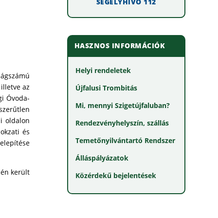
SEGÉLYHÍVÓ 112
HASZNOS INFORMÁCIÓK
Helyi rendeletek
sságszámú
illetve az
Újfalusi Trombitás
gi Óvoda-
Mi, mennyi Szigetújfaluban?
rszerűtlen
i oldalon
Rendezvényhelyszín, szállás
okzati és
Temetőnyilvántartó Rendszer
elepítése
Álláspályázatok
-én került
Közérdekű bejelentések