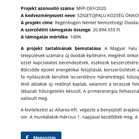
Projekt azonosító száma
: MFP-OEF/2020
A kedvezményezett neve
: SZIGETÚJFALU KÖZSÉG ÖNK
A projekt címe
: Regenbogen Német Nemzetiségi Óvoda-Bö
A szerződött támogatás összege
: 20.894.933 Ft
A támogatás mértéke
: 100%
A projekt tartalmának bemutatása
: A Magyar Falu 
települések számára új óvodák építésére, meglévő önkormá
ezzel kapcsolatos berendezések, eszközök beszerzésér
Bölcsőde épület energetikai felújítását, korszerűsítését
fa nyílászárók kerültek lecserélésre háromrétegű hőszi
lévő ablakok új redőnyt kaptak, valamint a teraszok fel
lábazati hőszigetelés készült. A primerenergia felhasz
valósult meg.
A kivitelezést az Altarea Kft. végezte a benyújtott árajá
sor. A munkálatok március 1. napjával kezdődtek meg. A 
Megosztás