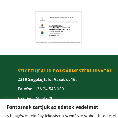
SZIGETÚJFALUI POLGÁRMESTERI HIVATAL
2319 Szigetújfalu, Vasút u. 16.
Telefon
: +36 24 543 000
Fax
: +36 24 543 001
Fontosnak tartjuk az adatok védelmét
E-mail
: onkormanyzat(kukac)szigetujfalu.hu
A böngészési élmény fokozása, a személyre szabott hirdetések