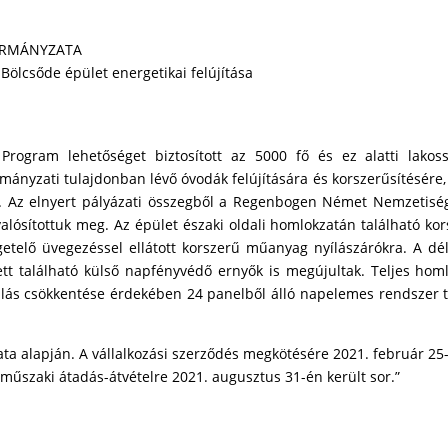
ORMÁNYZATA
lcsőde épület energetikai felújítása
Program lehetőséget biztosított az 5000 fő és ez alatti lako
nyzati tulajdonban lévő óvodák felújítására és korszerűsítésére, 
e. Az elnyert pályázati összegből a Regenbogen Német Nemzetisé
 valósítottuk meg. Az épület északi oldali homlokzatán található ko
getelő üvegezéssel ellátott korszerű műanyag nyílászárókra. A dél
ett található külső napfényvédő ernyők is megújultak. Teljes homl
nálás csökkentése érdekében 24 panelből álló napelemes rendszer t
nlata alapján. A vállalkozási szerződés megkötésére 2021. február 25
műszaki átadás-átvételre 2021. augusztus 31-én került sor.”