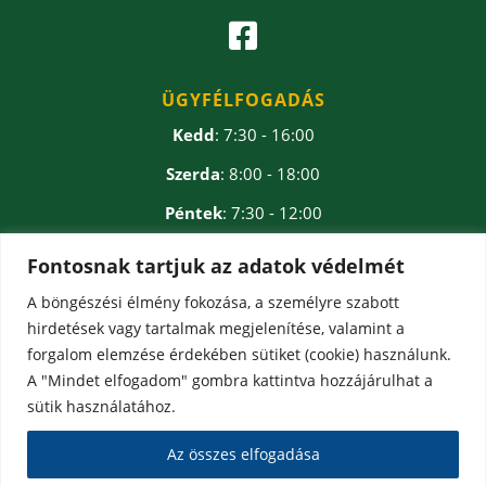

ÜGYFÉLFOGADÁS
Kedd
: 7:30 - 16:00
Szerda
: 8:00 - 18:00
Péntek
: 7:30 - 12:00
Ebédidő
: 12:00 - 12:30
Fontosnak tartjuk az adatok védelmét
A böngészési élmény fokozása, a személyre szabott
hirdetések vagy tartalmak megjelenítése, valamint a
forgalom elemzése érdekében sütiket (cookie) használunk.
A "Mindet elfogadom" gombra kattintva hozzájárulhat a
sütik használatához.
Az összes elfogadása