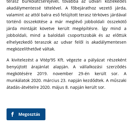
terasz burkolatcseréjével, továbbá az udvari közlekedés
akadálymentessé tételével. A főbejárathoz vezető járda,
valamint az attól balra eső felújított terasz térköves járdával
történő összekötése a már meglévő jobboldali összekötő
járda mintáját követve került megépítésre. Így mind a
jobboldali, mind a baloldali csoportszobák és az előttük
elhelyezkedő teraszok az udvar felől is akadálymentesen
megközelíthetővé váltak.
A kivitelezést a Vitép’95 Kft. végezte a pályázat részeként
benyújtott árajánlat alapján. A vállalkozási szerződés
megkötésére 2019. november 29-én került sor. A
munkálatok 2020. március 23. napján kezdődtek. A műszaki
átadás-átvételre 2020. május 8. napján került sor.
Megosztás