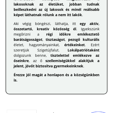
lakosoknak az életüket, jobban tudnak
beilleszkedni az új lakosok és minél reálisabb
képet láthatnak rólunk a nem itt lakók
.
Aki végig böngészi, láthatja, itt
egy aktív,
összetartó, kreatív közösség él
. Igyekszünk
megőrizni a
régi időkre emlékeztető
barátságosságot
,
tisztaságot
,
pezsgő kulturális
életet, hagyományainkat,
értékeinket
. Ezért
szeretjük Szigetújfalut.
Lokálpatriótaként
dolgozunk benne,
tisztelettel emlékezve az
őseinkre
, az ő
szellemiségükkel alakítjuk a
jelent, jövőt biztosítva gyermekeinknek
.
Érezze jól magát a honlapon és a községünkben
is.