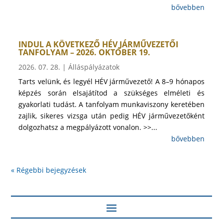
bővebben
INDUL A KÖVETKEZŐ HÉV JÁRMŰVEZETŐI
TANFOLYAM – 2026. OKTÓBER 19.
2026. 07. 28.
|
Álláspályázatok
Tarts velünk, és legyél HÉV járművezető! A 8–9 hónapos
képzés során elsajátítod a szükséges elméleti és
gyakorlati tudást. A tanfolyam munkaviszony keretében
zajlik, sikeres vizsga után pedig HÉV járművezetőként
dolgozhatsz a megpályázott vonalon. >>...
bővebben
« Régebbi bejegyzések