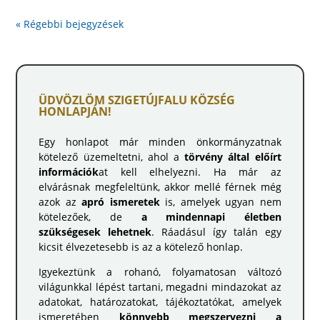
« Régebbi bejegyzések
ÜDVÖZLÖM SZIGETÚJFALU KÖZSÉG
HONLAPJÁN!
Egy honlapot már minden önkormányzatnak
kötelező üzemeltetni, ahol a
törvény által előírt
információk
at kell elhelyezni. Ha már az
elvárásnak megfeleltünk, akkor mellé férnek még
azok az
apró ismeretek
is, amelyek ugyan nem
kötelezőek, de
a mindennapi életben
szükségesek lehetnek
. Ráadásul így talán egy
kicsit élvezetesebb is az a kötelező honlap.
Igyekeztünk a rohanó, folyamatosan változó
világunkkal lépést tartani, megadni mindazokat az
adatokat, határozatokat, tájékoztatókat, amelyek
ismeretében
könnyebb megszervezni a