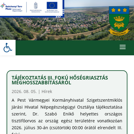
Skip
to
content
Eszköztár megnyitása
a
TÁJÉKOZTATÁS III. FOKÚ HŐSÉGRIASZTÁS
MEGHOSSZABBÍTÁSÁRÓL
2026. 08. 05.
|
Hírek
A Pest Vármegyei Kormányhivatal Szigetszentmiklós
Járási Hivatal Népegészségügyi Osztálya tájékoztatása
szerint, Dr. Szabó Enikő helyettes országos
tisztifőorvos az ország egész területére vonatkozóan
2026. július 30-án (csütörtök) 00:00 órától elrendelt III.