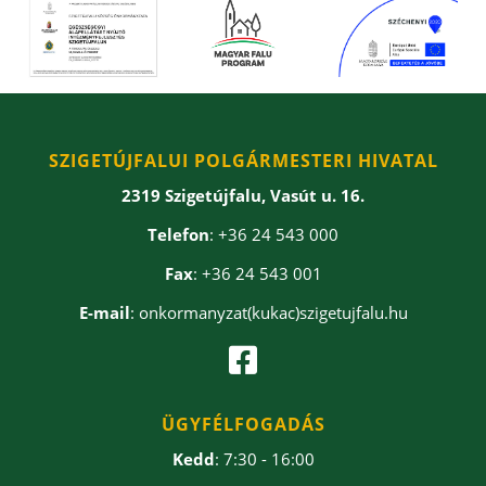
SZIGETÚJFALUI POLGÁRMESTERI HIVATAL
2319 Szigetújfalu, Vasút u. 16.
Telefon
: +36 24 543 000
Fax
: +36 24 543 001
E-mail
: onkormanyzat(kukac)szigetujfalu.hu

ÜGYFÉLFOGADÁS
Kedd
: 7:30 - 16:00