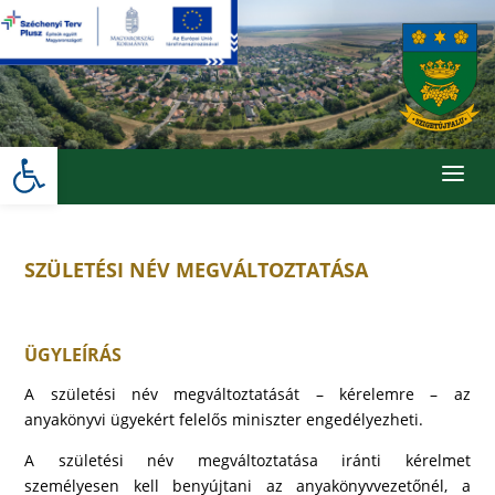
Skip
to
content
Eszköztár megnyitása
a
SZÜLETÉSI NÉV MEGVÁLTOZTATÁSA
ÜGYLEÍRÁS
A születési név megváltoztatását – kérelemre – az
anyakönyvi ügyekért felelős miniszter engedélyezheti.
A születési név megváltoztatása iránti kérelmet
személyesen kell benyújtani az anyakönyvvezetőnél, a