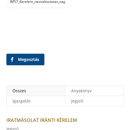
IM57_Kerelem_nevvaltoztatas_nagykoru_v1.0_nyomtatvany__1
Megosztás
Összes
Anyakönyv
Igazgatás
Jegyző
IRATMÁSOLAT IRÁNTI KÉRELEM
Jegyző