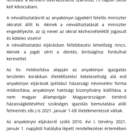
kell kibocsátani.
A névváltoztatásról az anyakönyvi ügyekért felelős miniszter
okiratot állít ki. Akinek a névváltoztatását a miniszter
engedélyezte, az új nevet az okirat kézhezvételétől jogosult
és köteles viselni!
A névváltoztatási eljárásban fellebbezési lehetőség nincs.
Akinek a jogát sérti a döntés, bírósághoz fordulhat
keresettel.
Az Itv. módosítása alapján az anyakönyvi igazgatás
területén korábban illetékfizetési kötelezettség alá eső
anyakönyvi eljárások (például házassági névviselési forma
módosítása, anyakönyvi hatósági bizonyítvány kiállítása, a
nem magyar állampolgár Magyarországon történő
házasságkötéséhez szükséges igazolás bemutatása alóli
felmentés stb.) is 2021. január 1-től illetékmentessé váltak.
Az anyakönyvi eljárásról szóló 2010. évi I. törvény 2021.
január 1. napjától hatályba lépett rendelkezései értemében