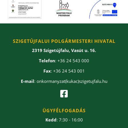
SZIGETÚJFALUI POLGÁRMESTERI HIVATAL
2319 Szigetújfalu, Vasút u. 16.
Telefon
: +36 24 543 000
Fax
: +36 24 543 001
E-mail
: onkormanyzat(kukac)szigetujfalu.hu

ÜGYFÉLFOGADÁS
Kedd
: 7:30 - 16:00