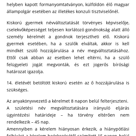
helyben kapott formanyomtatványon, külföldön élő magyar
állampolgár esetében az illetékes konzuli tisztviselőnél.
Kiskorú gyermek névváltoztatását törvényes képviselője,
cselekvőképességet teljesen korlátozó gondnokság alatt álló
személy kérelmét a gondnok terjesztheti elő. Kiskorú
gyermek esetében, ha a szülők elváltak, akkor is kell
mindkét szülő hozzájárulása a név megváltoztatásához.
Ettől csak abban az esetben lehet eltérni, ha a szülő
felügyeleti jogát megvonták, és ezt jogerős bírósági
határozat igazolja.
14. életévét betöltött kiskorú esetén az ő hozzájárulása is
szükséges.
Az anyakönyvvezető a kérelmet 8 napon belül felterjeszteni.
A születési név megváltoztatására irányuló eljárás
ügyintézési határideje – ha törvény eltérően nem
rendelkezik – 45 nap.
Amennyiben a kérelem hiányosan érkezik, a hiánypótlási
felhívást a kérelem beérkezésétől számított 15 napon belül