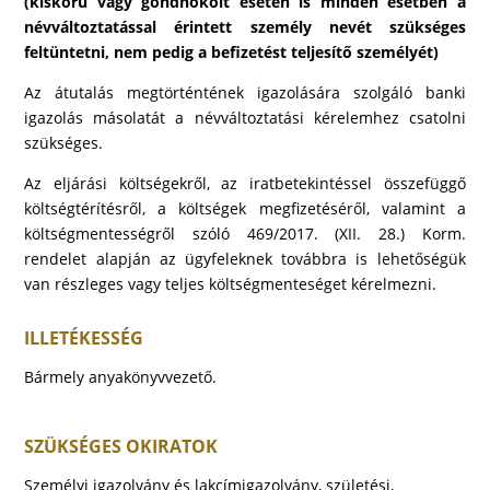
(kiskorú vagy gondnokolt esetén is minden esetben a
névváltoztatással érintett személy nevét szükséges
feltüntetni, nem pedig a befizetést teljesítő személyét)
Az átutalás megtörténtének igazolására szolgáló banki
igazolás másolatát a névváltoztatási kérelemhez csatolni
szükséges.
Az eljárási költségekről, az iratbetekintéssel összefüggő
költségtérítésről, a költségek megfizetéséről, valamint a
költségmentességről szóló 469/2017. (XII. 28.) Korm.
rendelet alapján az ügyfeleknek továbbra is lehetőségük
van részleges vagy teljes költségmenteséget kérelmezni.
ILLETÉKESSÉG
Bármely anyakönyvvezető.
SZÜKSÉGES OKIRATOK
Személyi igazolvány és lakcímigazolvány, születési,