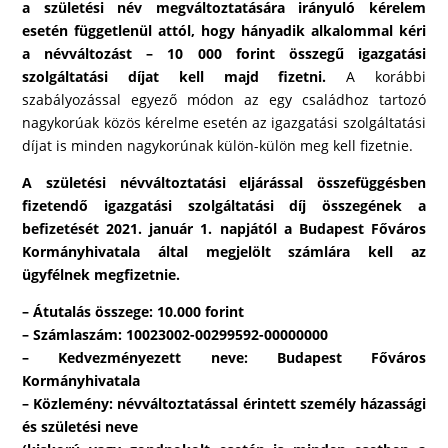
a születési név megváltoztatására irányuló kérelem
esetén függetlenül attól, hogy hányadik alkalommal kéri
a névváltozást – 10 000 forint összegű igazgatási
szolgáltatási díjat kell majd fizetni.
A korábbi
szabályozással egyező módon az egy családhoz tartozó
nagykorúak közös kérelme esetén az igazgatási szolgáltatási
díjat is minden nagykorúnak külön-külön meg kell fizetnie.
A születési névváltoztatási eljárással összefüggésben
fizetendő igazgatási szolgáltatási díj összegének a
befizetését 2021. január 1. napjától a Budapest Főváros
Kormányhivatala által megjelölt számlára kell az
ügyfélnek megfizetnie.
– Átutalás összege: 10.000 forint
– Számlaszám: 10023002-00299592-00000000
– Kedvezményezett neve: Budapest Főváros
Kormányhivatala
– Közlemény: névváltoztatással érintett személy házassági
és születési neve