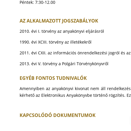
Péntek: 7:30-12.00
AZ ALKALMAZOTT JOGSZABÁLYOK
2010. évi I. törvény az anyakönyvi eljárásról
1990. évi XCIII. törvény az illetékekről
2011. évi CXII. az információs önrendelkezési jogról és 
2013. évi V. törvény a Polgári Törvénykönyvről
EGYÉB FONTOS TUDNIVALÓK
Amennyiben az anyakönyvi kivonat nem áll rendelkezésre
kérhető az Elektronikus Anyakönyvbe történő rögzítés. E
KAPCSOLÓDÓ DOKUMENTUMOK