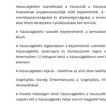
Házasságkötési szándékukat a házasulók a házasságk
hivatalának anyakönyvvezetője előtt bejelenthetik. A
személyazonosságukat és állampolgárságukat, a terveze
által feltett kérdésekre nyilatkozatokat kell tenniük.
A házasságkötési szándék bejelentéséről, a bemutatott
készít.
A házasságkötés legkorábban a bejelentéstől számított
házasságkötés vasárnapra és munkaszüneti napra ne
Amennyiben 12 hónapon belül a házasságkötésre nem kerü
jelenteni.
A házasságkötési eljárás – beleértve az első ízben kiállít
Szigetújfalu Község Önkormányzata a Szigetújfalu, Fő
lebonyolítását.
A hivatali helyiségen kívüli házasságkötést a házasul
csatolni kell a házasságkötés helye szerint megjelölt he