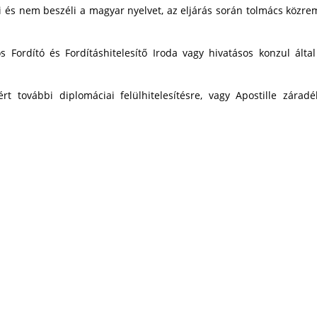
 és nem beszéli a magyar nyelvet, az eljárás során tolmács közr
Fordító és Fordításhitelesítő Iroda vagy hivatásos konzul által 
ért további diplomáciai felülhitelesítésre, vagy Apostille záradé