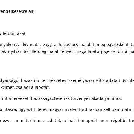
endelkezésre áll)
ág felbontását
 anyakönyvi kivonata, vagy a házastárs halálát megjegyzésként t
k nyilvánító, illetőleg halál tényét megállapító jogerős bírói ha
gárságú házasuló természetes személyazonosító adatait (szüle
akcímét, családi állapotát,
erint a tervezett házasságkötésének törvényes akadálya nincs.
lításra, úgy azt hiteles magyar nyelvű fordításban kell bemutatni.
 nézve nem tartalmaz adatot, a hat hónapnál nem régebbi ta