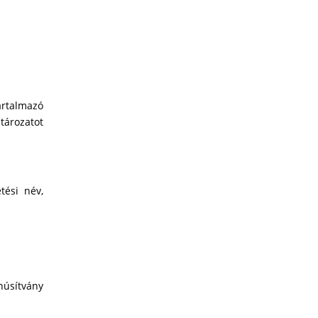
artalmazó
tározatot
tési név,
núsítvány