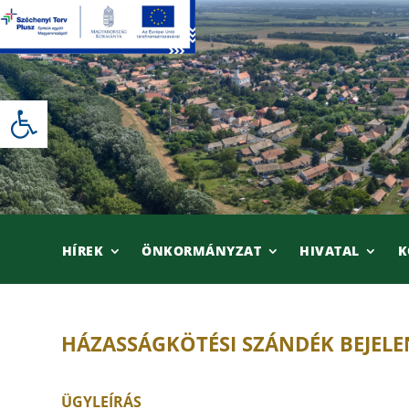
Skip
to
content
Eszköztár megnyitása
HÍREK
ÖNKORMÁNYZAT
HIVATAL
K
HÁZASSÁGKÖTÉSI SZÁNDÉK BEJELE
ÜGYLEÍRÁS