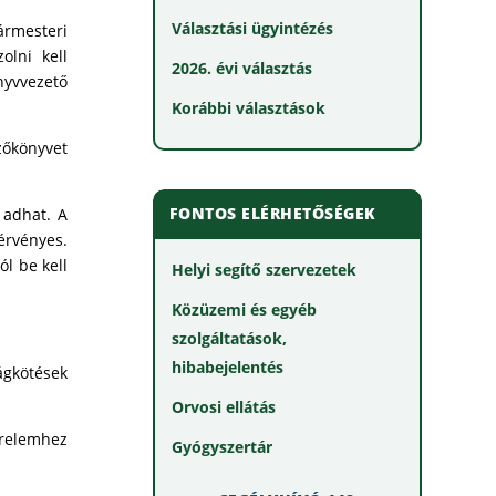
Választási ügyintézés
ármesteri
olni kell
2026. évi választás
nyvvezető
Korábbi választások
zőkönyvet
FONTOS ELÉRHETŐSÉGEK
 adhat. A
rvényes.
l be kell
Helyi segítő szervezetek
Közüzemi és egyéb
szolgáltatások,
hibabejelentés
ágkötések
Orvosi ellátás
érelemhez
Gyógyszertár