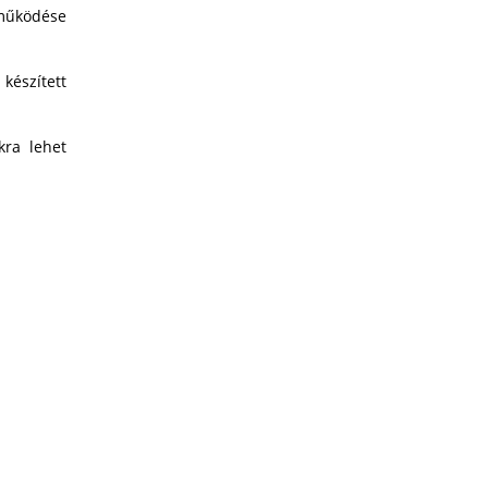
eműködése
készített
kra lehet