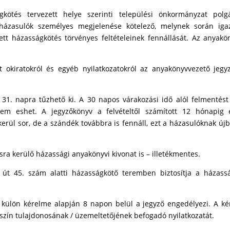
ötés tervezett helye szerinti települési önkormányzat polg
 házasulók személyes megjelenése kötelező, melynek során igaz
tt házasságkötés törvényes feltételeinek fennállását. Az anyakö
 okiratokról és egyéb nyilatkozatokról az anyakönyvvezető jegy
 31. napra tűzhető ki. A 30 napos várakozási idő alól felmentést
m eshet. A jegyzőkönyv a felvételtől számított 12 hónapig é
l sor, de a szándék továbbra is fennáll, ezt a házasulóknak újbó
ásra kerülő házassági anyakönyvi kivonat is – illetékmentes.
 út 45. szám alatti házasságkötő teremben biztosítja a házass
ók külön kérelme alapján 8 napon belül a jegyző engedélyezi. A k
lyszín tulajdonosának / üzemeltetőjének befogadó nyilatkozatát.