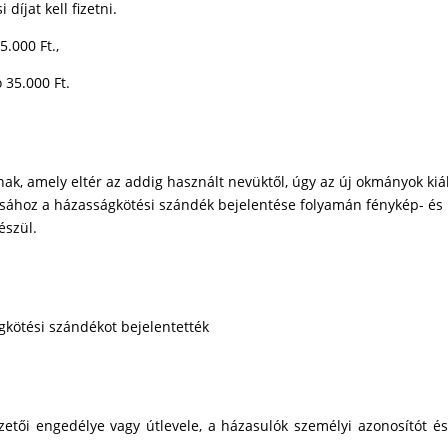
íjat kell fizetni.
5.000 Ft.,
 35.000 Ft.
k, amely eltér az addig használt nevüktől, úgy az új okmányok kiál
ításához a házasságkötési szándék bejelentése folyamán fénykép- és
észül.
gkötési szándékot bejelentették
etői engedélye vagy útlevele, a házasulók személyi azonosítót és