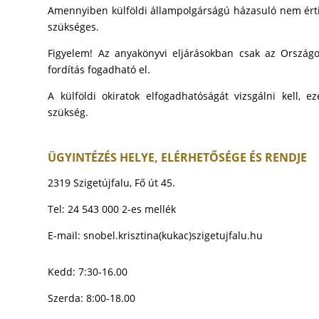
Amennyiben külföldi állampolgárságú házasuló nem érti
szükséges.
Figyelem! Az anyakönyvi eljárásokban csak az Országos 
fordítás fogadható el.
A külföldi okiratok elfogadhatóságát vizsgálni kell, ez
szükség.
ÜGYINTÉZÉS HELYE, ELÉRHETŐSÉGE ÉS RENDJE
2319 Szigetújfalu, Fő út 45.
Tel: 24 543 000 2-es mellék
E-mail:
snobel.krisztina(kukac)szigetujfalu.hu
Kedd: 7:30-16.00
Szerda: 8:00-18.00