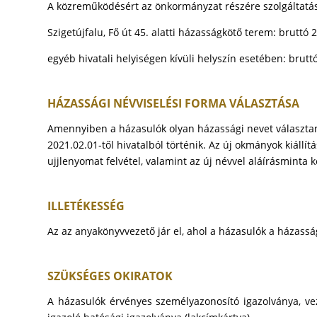
A közreműködésért az önkormányzat részére szolgáltatási d
Szigetújfalu, Fő út 45. alatti házasságkötő terem: bruttó 2
egyéb hivatali helyiségen kívüli helyszín esetében: bruttó
HÁZASSÁGI NÉVVISELÉSI FORMA VÁLASZTÁSA
Amennyiben a házasulók olyan házassági nevet választana
2021.02.01-től hivatalból történik. Az új okmányok kiáll
ujjlenyomat felvétel, valamint az új névvel aláírásminta k
ILLETÉKESSÉG
Az az anyakönyvvezető jár el, ahol a házasulók a házassá
SZÜKSÉGES OKIRATOK
A házasulók érvényes személyazonosító igazolványa, vez