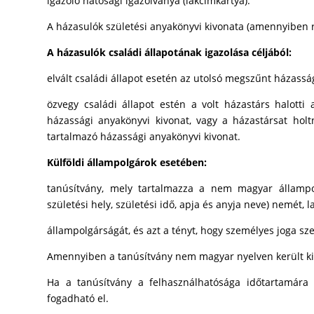
igazoló hatósági igazolványa (lakcímkártya).
A házasulók születési anyakönyvi kivonata (amennyiben r
A házasulók családi állapotának igazolása céljából:
elvált családi állapot esetén az utolsó megszűnt házass
özvegy családi állapot estén a volt házastárs halotti
házassági anyakönyvi kivonat, vagy a házastársat holtna
tartalmazó házassági anyakönyvi kivonat.
Külföldi állampolgárok esetében:
tanúsítvány, mely tartalmazza a nem magyar állampol
születési hely, születési idő, apja és anyja neve) nemét, l
állampolgárságát, és azt a tényt, hogy személyes joga sz
Amennyiben a tanúsítvány nem magyar nyelven került kiál
Ha a tanúsítvány a felhasználhatósága időtartamára
fogadható el.