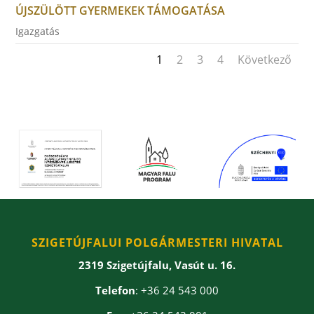
ÚJSZÜLÖTT GYERMEKEK TÁMOGATÁSA
Igazgatás
1
2
3
4
Következő
SZIGETÚJFALUI POLGÁRMESTERI HIVATAL
2319 Szigetújfalu, Vasút u. 16.
Telefon
: +36 24 543 000