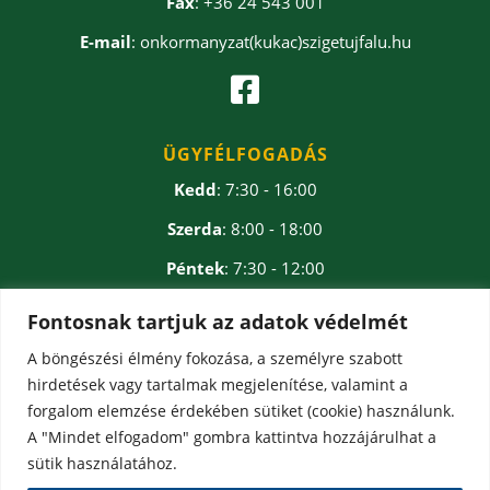
Fax
: +36 24 543 001
E-mail
: onkormanyzat(kukac)szigetujfalu.hu

ÜGYFÉLFOGADÁS
Kedd
: 7:30 - 16:00
Szerda
: 8:00 - 18:00
Péntek
: 7:30 - 12:00
Ebédidő
: 12:00 - 12:30
Fontosnak tartjuk az adatok védelmét
A böngészési élmény fokozása, a személyre szabott
hirdetések vagy tartalmak megjelenítése, valamint a
forgalom elemzése érdekében sütiket (cookie) használunk.
A "Mindet elfogadom" gombra kattintva hozzájárulhat a
sütik használatához.