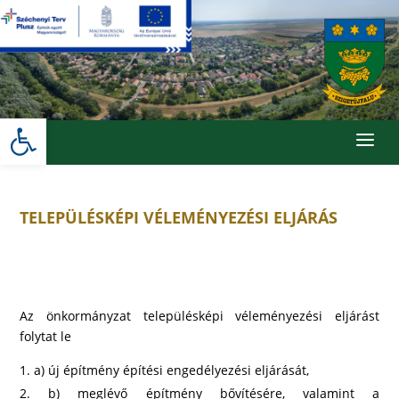
Skip
to
content
Eszköztár megnyitása
a
TELEPÜLÉSKÉPI VÉLEMÉNYEZÉSI ELJÁRÁS
Az önkormányzat településképi véleményezési eljárást
folytat le
a) új építmény építési engedélyezési eljárását,
b) meglévő építmény bővítésére, valamint a