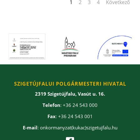
1
2
3
4
Következő
SZIGETÚJFALUI POLGÁRMESTERI HIVATAL
2319 Szigetújfalu, Vasút u. 16.
Telefon
: +36 24 543 000
Fax
: +36 24 543 001
E-mail
: onkormanyzat(kukac)szigetujfalu.hu