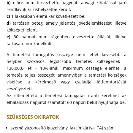
b)
előre nem tervezhető, nagyobb anyagi kihatással járó
rendkívüli krízishelyzetbe került,
c)
1 lakásában elemi kár következett be,
d)
tartósan beteg, amely jelentős jövedelemkiesést, illetve
költséget jelent,
e)
30 napnál nem régebben elvesztette állását, illetve
tartósan munkanélküli.
A temetési támogatás összege nem lehet kevesebb a
helyben szokásos, legolcsóbb temetés költségének –
130.000,- Ft – 10%-ánál, maximum összege elérheti a
temetés teljes összegét, amennyiben a temetési költségek
viselése a kérelmező vagy családja létfenntartását
veszélyezteti.
Az eltemettető a temetési támogatás iránti kérelmét az
elhalálozás napjától számított 60 napon belül nyújthatja be.
SZÜKSÉGES OKIRATOK
személyazonosító igazolvány, lakcímkártya, TAJ szám