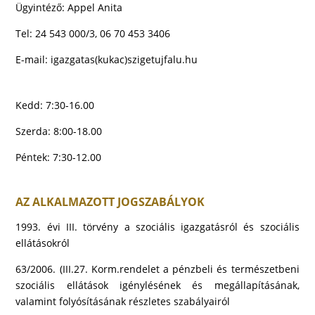
Ügyintéző: Appel Anita
Tel: 24 543 000/3, 06 70 453 3406
E-mail:
igazgatas(kukac)szigetujfalu.hu
Kedd: 7:30-16.00
Szerda: 8:00-18.00
Péntek: 7:30-12.00
AZ ALKALMAZOTT JOGSZABÁLYOK
1993. évi III. törvény a szociális igazgatásról és szociális
ellátásokról
63/2006. (III.27. Korm.rendelet a pénzbeli és természetbeni
szociális ellátások igénylésének és megállapításának,
valamint folyósításának részletes szabályairól