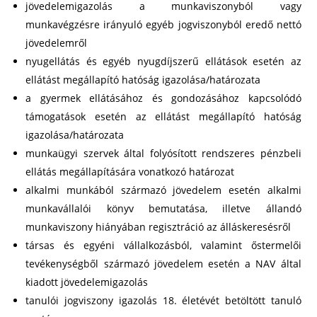
jövedelemigazolás a munkaviszonyból vagy
munkavégzésre irányuló egyéb jogviszonyból eredő nettó
jövedelemről
nyugellátás és egyéb nyugdíjszerű ellátások esetén az
ellátást megállapító hatóság igazolása/határozata
a gyermek ellátásához és gondozásához kapcsolódó
támogatások esetén az ellátást megállapító hatóság
igazolása/határozata
munkaügyi szervek által folyósított rendszeres pénzbeli
ellátás megállapítására vonatkozó határozat
alkalmi munkából származó jövedelem esetén alkalmi
munkavállalói könyv bemutatása, illetve állandó
munkaviszony hiányában regisztráció az álláskeresésről
társas és egyéni vállalkozásból, valamint őstermelői
tevékenységből származó jövedelem esetén a NAV által
kiadott jövedelemigazolás
tanulói jogviszony igazolás 18. életévét betöltött tanuló