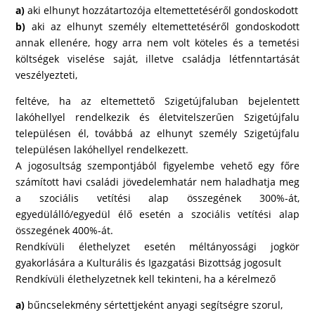
a)
aki elhunyt hozzátartozója eltemettetéséről gondoskodott
b)
aki az elhunyt személy eltemettetéséről gondoskodott
annak ellenére, hogy arra nem volt köteles és a temetési
költségek viselése saját, illetve családja létfenntartását
veszélyezteti,
feltéve, ha az eltemettető Szigetújfaluban bejelentett
lakóhellyel rendelkezik és életvitelszerűen Szigetújfalu
településen él, továbbá az elhunyt személy Szigetújfalu
településen lakóhellyel rendelkezett.
A jogosultság szempontjából figyelembe vehető egy főre
számított havi családi jövedelemhatár nem haladhatja meg
a szociális vetítési alap összegének 300%-át,
egyedülálló/egyedül élő esetén a szociális vetítési alap
összegének 400%-át.
Rendkívüli élethelyzet esetén méltányossági jogkör
gyakorlására a Kulturális és Igazgatási Bizottság jogosult
Rendkívüli élethelyzetnek kell tekinteni, ha a kérelmező
a)
bűncselekmény sértettjeként anyagi segítségre szorul,