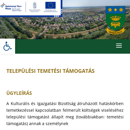
Skip
to
content
Eszköztár megnyitása
a
TELEPÜLÉSI TEMETÉSI TÁMOGATÁS
ÜGYLEÍRÁS
A Kulturális és Igazgatási Bizottság átruházott hatáskörben
temetkezéssel kapcsolatban felmerült költségek viseléséhez
települési támogatást állapít meg (továbbiakban: temetési
támogatás) annak a személynek