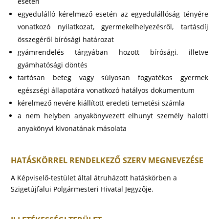
esetén
egyedülálló kérelmező esetén az egyedülállóság tényére
vonatkozó nyilatkozat, gyermekelhelyezésről, tartásdíj
összegéről bírósági határozat
gyámrendelés tárgyában hozott bírósági, illetve
gyámhatósági döntés
tartósan beteg vagy súlyosan fogyatékos gyermek
egészségi állapotára vonatkozó hatályos dokumentum
kérelmező nevére kiállított eredeti temetési számla
a nem helyben anyakönyvezett elhunyt személy halotti
anyakönyvi kivonatának másolata
HATÁSKÖRREL RENDELKEZŐ SZERV MEGNEVEZÉSE
A Képviselő-testület által átruházott hatáskörben a
Szigetújfalui Polgármesteri Hivatal Jegyzője.