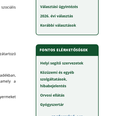
Választási ügyintézés
szociális
2026. évi választás
Korábbi választások
FONTOS ELÉRHETŐSÉGEK
zátartozó
Helyi segítő szervezetek
Közüzemi és egyéb
radékban,
szolgáltatások,
 amely a
hibabejelentés
Orvosi ellátás
gyermeket
Gyógyszertár