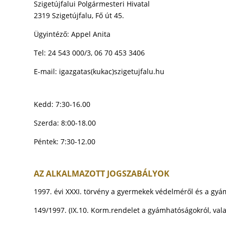
Szigetújfalui Polgármesteri Hivatal
2319 Szigetújfalu, Fő út 45.
Ügyintéző: Appel Anita
Tel: 24 543 000/3, 06 70 453 3406
E-mail:
igazgatas(kukac)szigetujfalu.hu
Kedd: 7:30-16.00
Szerda: 8:00-18.00
Péntek: 7:30-12.00
AZ ALKALMAZOTT JOGSZABÁLYOK
1997. évi XXXI. törvény a gyermekek védelméről és a gyá
149/1997. (IX.10. Korm.rendelet a gyámhatóságokról, va