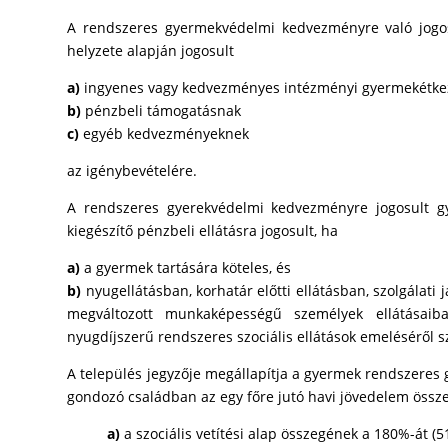
A rendszeres gyermekvédelmi kedvezményre való jogosu
helyzete alapján jogosult
a)
ingyenes vagy kedvezményes intézményi gyermekétkez
b)
pénzbeli támogatásnak
c)
egyéb kedvezményeknek
az igénybevételére.
A rendszeres gyerekvédelmi kedvezményre jogosult g
kiegészítő pénzbeli ellátásra jogosult, ha
a)
a gyermek tartására köteles, és
b)
nyugellátásban, korhatár előtti ellátásban, szolgálat
megváltozott munkaképességű személyek ellátásaib
nyugdíjszerű rendszeres szociális ellátások emeléséről sz
A település jegyzője megállapítja a gyermek rendszere
gondozó családban az egy főre jutó havi jövedelem öss
a)
a szociális vetítési alap összegének a 180%-át (51