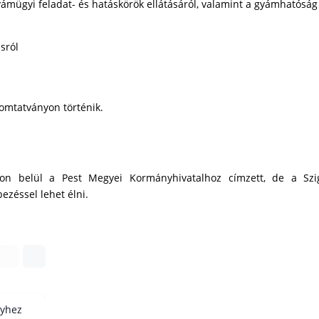
yámügyi feladat- és hatáskörök ellátásáról, valamint a gyámhatóság
sról
omtatványon történik.
pon belül a Pest Megyei Kormányhivatalhoz címzett, de a Szig
ezéssel lehet élni.
nyhez