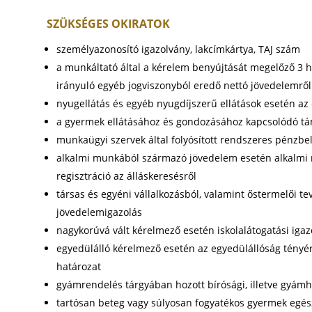
SZÜKSÉGES OKIRATOK
személyazonosító igazolvány, lakcímkártya, TAJ szám
a munkáltató által a kérelem benyújtását megelőző 3
irányuló egyéb jogviszonyból eredő nettó jövedelemről
nyugellátás és egyéb nyugdíjszerű ellátások esetén az 
a gyermek ellátásához és gondozásához kapcsolódó tám
munkaügyi szervek által folyósított rendszeres pénzbel
alkalmi munkából származó jövedelem esetén alkalmi 
regisztráció az álláskeresésről
társas és egyéni vállalkozásból, valamint őstermelői 
jövedelemigazolás
nagykorúvá vált kérelmező esetén iskolalátogatási igaz
egyedülálló kérelmező esetén az egyedülállóság tényére
határozat
gyámrendelés tárgyában hozott bírósági, illetve gyám
tartósan beteg vagy súlyosan fogyatékos gyermek egé