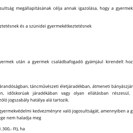
ltság megállapításának célja annak igazolása, hogy a gyermek 
tetésnek és a szünidei gyermekétkeztetésnek
yermek után a gyermek családbafogadó gyámjául kirendelt hoz
i járandóságban, táncművészeti életjáradékban, átmeneti bányászjá
an, időskorúak járadékában vagy olyan ellátásban részesül,
óló jogszabály hatálya alá tartozik.
s gyermekvédelmi kedvezményre való jogosultságát, amennyiben a 
zege nem haladja meg
.300,- Ft), ha