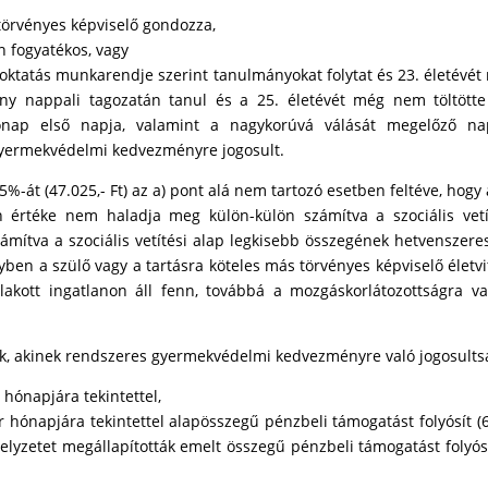
törvényes képviselő gondozza,
n fogyatékos, vagy
 oktatás munkarendje szerint tanulmányokat folytat és 23. életévé
mény nappali tagozatán tanul és a 25. életévét még nem töltött
nap első napja, valamint a nagykorúvá válását megelőző nap
gyermekvédelmi kedvezményre jogosult.
5%-át (47.025,- Ft) az a) pont alá nem tartozó esetben feltéve, hogy
n értéke nem haladja meg külön-külön számítva a szociális vetí
mítva a szociális vetítési alap legkisebb összegének hetvenszeresé
en a szülő vagy a tartásra köteles más törvényes képviselő életvi
 lakott ingatlanon áll fenn, továbbá a mozgáskorlátozottságra va
nek, akinek rendszeres gyermekvédelmi kedvezményre való jogosult
 hónapjára tekintettel,
ónapjára tekintettel alapösszegű pénzbeli támogatást folyósít (6.
yzetet megállapították emelt összegű pénzbeli támogatást folyósít