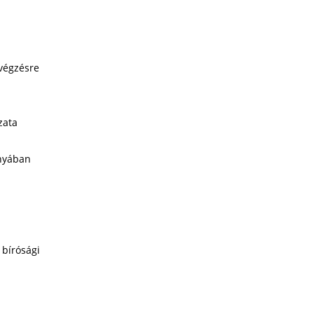
végzésre
zata
ányában
 bírósági