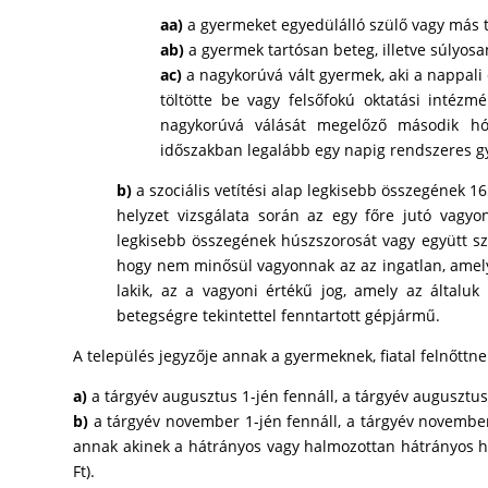
aa)
a gyermeket egyedülálló szülő vagy más 
ab)
a gyermek tartósan beteg, illetve súlyosa
ac)
a nagykorúvá vált gyermek, aki a nappali
töltötte be vagy felsőfokú oktatási intéz
nagykorúvá válását megelőző második hó
időszakban legalább egy napig rendszeres 
b)
a szociális vetítési alap legkisebb összegének 16
helyzet vizsgálata során az egy főre jutó vagyo
legkisebb összegének húszszorosát vagy együtt szá
hogy nem minősül vagyonnak az az ingatlan, amelyb
lakik, az a vagyoni értékű jog, amely az általuk
betegségre tekintettel fenntartott gépjármű.
A település jegyzője annak a gyermeknek, fiatal felnőtt
a)
a tárgyév augusztus 1-jén fennáll, a tárgyév augusztus
b)
a tárgyév november 1-jén fennáll, a tárgyév november h
annak akinek a hátrányos vagy halmozottan hátrányos hel
Ft).