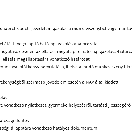
 hónapról kiadott jövedelemigazolás a munkaviszonyból vagy munka
ellátást megállapító hatóság igazolása/határozata
ogatások esetén az ellátást megállapító hatóság igazolása/határo
i ellátás megállapítására vonatkozó határozat
munkavállalói könyv bemutatása, illetve állandó munkaviszony hi
tevékenységből származó jövedelem esetén a NAV által kiadott
olás
 vonatkozó nyilatkozat, gyermekelhelyezésről, tartásdíj összegéről
hatósági döntés
szségi állapotára vonatkozó hatályos dokumentum