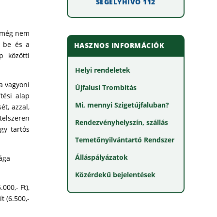
SEGÉLYHÍVÓ 112
t még nem
e be és a
HASZNOS INFORMÁCIÓK
 közötti
Helyi rendeletek
 a vagyoni
Újfalusi Trombitás
tési alap
Mi, mennyi Szigetújfaluban?
t, azzal,
telszeren
Rendezvényhelyszín, szállás
gy tartós
Temetőnyilvántartó Rendszer
Álláspályázatok
sága
Közérdekű bejelentések
000,- Ft),
 (6.500,-