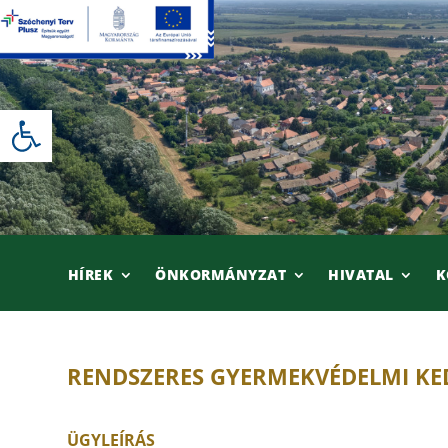
Skip
to
content
Eszköztár megnyitása
HÍREK
ÖNKORMÁNYZAT
HIVATAL
K
RENDSZERES GYERMEKVÉDELMI K
ÜGYLEÍRÁS