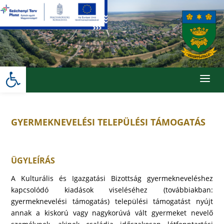
Skip
to
content
Eszköztár megnyitása
a
GYERMEKNEVELÉSI TELEPÜLÉSI TÁMOGATÁS
ÜGYLEÍRÁS
A Kulturális és Igazgatási Bizottság gyermekneveléshez
kapcsolódó kiadások viseléséhez (továbbiakban:
gyermeknevelési támogatás) települési támogatást nyújt
annak a kiskorú vagy nagykorúvá vált gyermeket nevelő