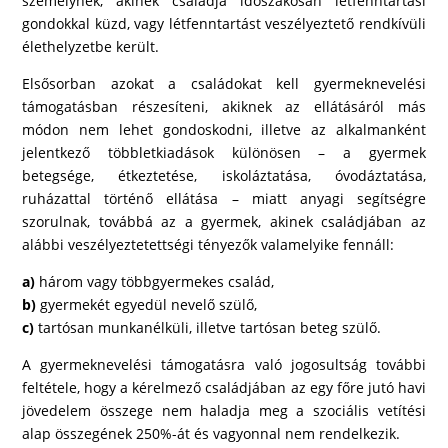
személynek, akinek családja időszakosan létfenntartási
gondokkal küzd, vagy létfenntartást veszélyeztető rendkívüli
élethelyzetbe került.
Elsősorban azokat a családokat kell gyermeknevelési
támogatásban részesíteni, akiknek az ellátásáról más
módon nem lehet gondoskodni, illetve az alkalmanként
jelentkező többletkiadások különösen – a gyermek
betegsége, étkeztetése, iskoláztatása, óvodáztatása,
ruházattal történő ellátása – miatt anyagi segítségre
szorulnak, továbbá az a gyermek, akinek családjában az
alábbi veszélyeztetettségi tényezők valamelyike fennáll:
a)
három vagy többgyermekes család,
b)
gyermekét egyedül nevelő szülő,
c)
tartósan munkanélküli, illetve tartósan beteg szülő.
A gyermeknevelési támogatásra való jogosultság további
feltétele, hogy a kérelmező családjában az egy főre jutó havi
jövedelem összege nem haladja meg a szociális vetítési
alap összegének 250%-át és vagyonnal nem rendelkezik.