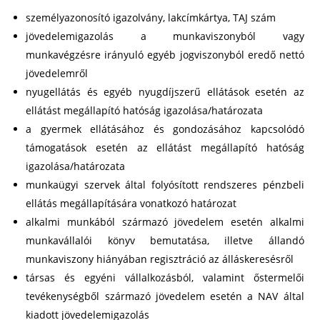
személyazonosító igazolvány, lakcímkártya, TAJ szám
jövedelemigazolás a munkaviszonyból vagy
munkavégzésre irányuló egyéb jogviszonyból eredő nettó
jövedelemről
nyugellátás és egyéb nyugdíjszerű ellátások esetén az
ellátást megállapító hatóság igazolása/határozata
a gyermek ellátásához és gondozásához kapcsolódó
támogatások esetén az ellátást megállapító hatóság
igazolása/határozata
munkaügyi szervek által folyósított rendszeres pénzbeli
ellátás megállapítására vonatkozó határozat
alkalmi munkából származó jövedelem esetén alkalmi
munkavállalói könyv bemutatása, illetve állandó
munkaviszony hiányában regisztráció az álláskeresésről
társas és egyéni vállalkozásból, valamint őstermelői
tevékenységből származó jövedelem esetén a NAV által
kiadott jövedelemigazolás