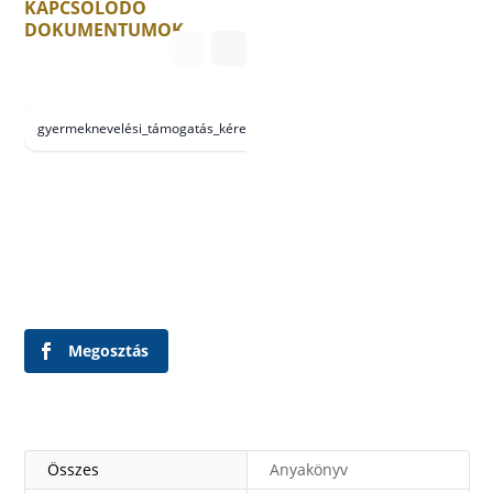
KAPCSOLÓDÓ
DOKUMENTUMOK
gyermeknevelési_támogatás_kérelem
Megosztás
Összes
Anyakönyv