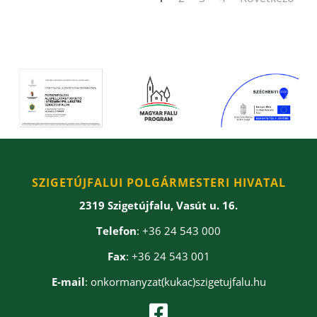
SZIGETÚJFALUI POLGÁRMESTERI HIVATAL
2319 Szigetújfalu, Vasút u. 16.
Telefon
: +36 24 543 000
Fax
: +36 24 543 001
E-mail
: onkormanyzat(kukac)szigetujfalu.hu
