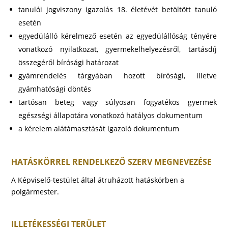
tanulói jogviszony igazolás 18. életévét betöltött tanuló
esetén
egyedülálló kérelmező esetén az egyedülállóság tényére
vonatkozó nyilatkozat, gyermekelhelyezésről, tartásdíj
összegéről bírósági határozat
gyámrendelés tárgyában hozott bírósági, illetve
gyámhatósági döntés
tartósan beteg vagy súlyosan fogyatékos gyermek
egészségi állapotára vonatkozó hatályos dokumentum
a kérelem alátámasztását igazoló dokumentum
HATÁSKÖRREL RENDELKEZŐ SZERV MEGNEVEZÉSE
A Képviselő-testület által átruházott hatáskörben a
polgármester.
ILLETÉKESSÉGI TERÜLET