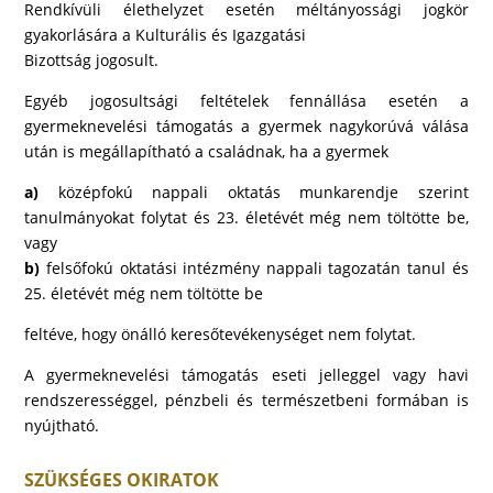
Rendkívüli élethelyzet esetén méltányossági jogkör
gyakorlására a Kulturális és Igazgatási
Bizottság jogosult.
Egyéb jogosultsági feltételek fennállása esetén a
gyermeknevelési támogatás a gyermek nagykorúvá válása
után is megállapítható a családnak, ha a gyermek
a)
középfokú nappali oktatás munkarendje szerint
tanulmányokat folytat és 23. életévét még nem töltötte be,
vagy
b)
felsőfokú oktatási intézmény nappali tagozatán tanul és
25. életévét még nem töltötte be
feltéve, hogy önálló keresőtevékenységet nem folytat.
A gyermeknevelési támogatás eseti jelleggel vagy havi
rendszerességgel, pénzbeli és természetbeni formában is
nyújtható.
SZÜKSÉGES OKIRATOK